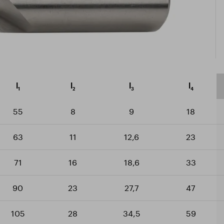
icate ISO 9001:2015
arger le catalogue
l
l
l
l
1
2
3
4
55
8
9
18
63
11
12,6
23
71
16
18,6
33
90
23
27,7
47
105
28
34,5
59