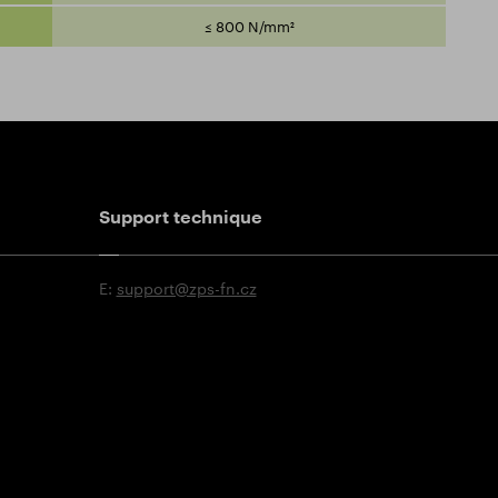
≤ 800 N/mm²
Support technique
E:
support@zps-fn.cz