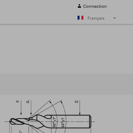
Connection
Français
s à queue conique
Fraises à deux tailles à axe
 morse)
horizontal
 et calculs
e
s
Forets
ons de coupe des
Sale
ons de coupe des
SERVICES