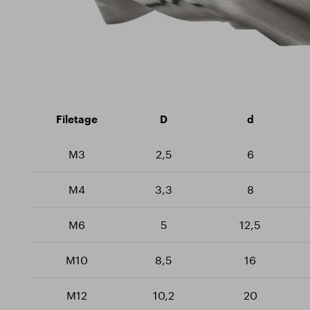
Fraises
La durabilité
Certif
Fraises lime rotative
Centre de formation
Téléch
Forets
Enfileurs
Filetage
D
d
M3
2,5
6
M4
3,3
8
M6
5
12,5
M10
8,5
16
M12
10,2
20