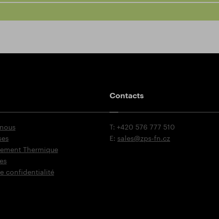
Contacts
 nous
T: +420 576 777 510
ses
E:
sales@zps-fn.cz
itement Thermique
es
e confidentialité