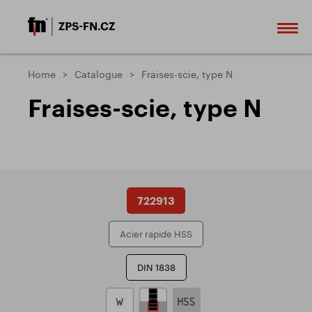
Home
Catalogue
Fraises-scie, type N
Fraises-scie, type N
722913
Acier rapide HSS
DIN 1838