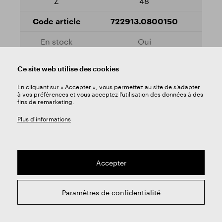
48
722913.0800150
Oui
Ce site web utilise des cookies
80
En cliquant sur « Accepter », vous permettez au site de s’adapter
1,6
à vos préférences et vous acceptez l’utilisation des données à des
fins de remarketing.
22
Plus d'informations
48
722913.0800160
Accepter
Oui
Paramètres de confidentialité
80