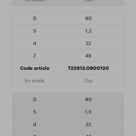
80
1,2
22
48
722913.0800120
Oui
80
1,5
22