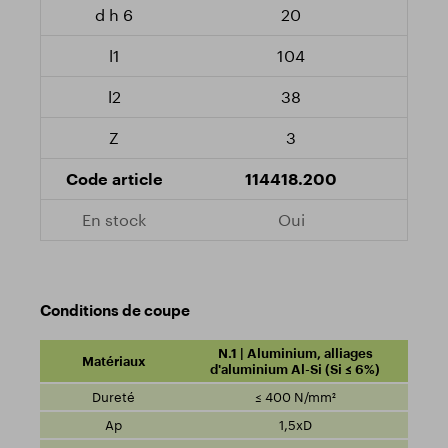
20
104
38
3
114418.200
Oui
Conditions de coupe
N.1 | Aluminium, alliages
d'aluminium Al-Si (Si ≤ 6%)
≤ 400 N/mm²
1,5xD