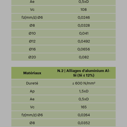
0,5xD
108
0,0246
0,0328
0,041
0,0492
0,0656
0,082
N.2 | Alliages d'aluminium Al-
Si (Si ≤ 12%)
≤ 600 N/mm²
1,5xD
0,5xD
165
0,0264
0,0352