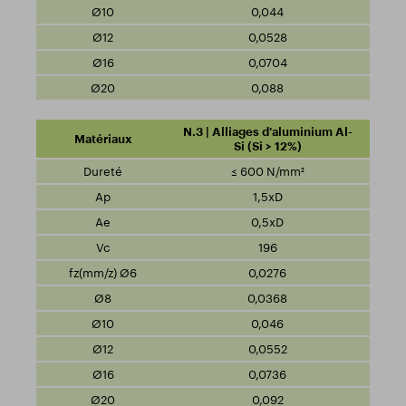
0,044
0,0528
0,0704
0,088
N.3 | Alliages d'aluminium Al-
Si (Si > 12%)
≤ 600 N/mm²
1,5xD
0,5xD
196
0,0276
0,0368
0,046
0,0552
0,0736
0,092