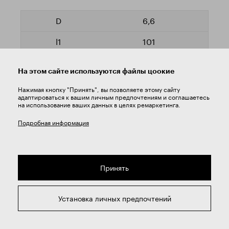
6,6
101
63
На этом сайте используются файлы цоокие
VN10015.0660
Нажимая кнопку "Принять", вы позволяете этому сайту
адаптироваться к вашим личным предпочтениям и соглашаетесь
Да
на использование ваших данных в целях ремаркетинга.
Подробная информация
6,7
101
Принять
63
Установка личных предпочтений
VN10015.0670
Да