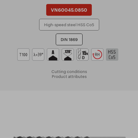
VN60045.0850
High-speed steel HSS Co5
DIN 1869
Cutting conditions
Product attributes