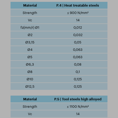
P.4 | Heat treatable steels
≤ 900 N/mm²
14
0,012
0,032
0,05
0,063
0,063
0,08
0,1
0,125
0,125
P.5 | Tool steels high alloyed
≤ 1100 N/mm²
14