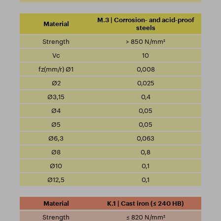
M.3 | Corrosion- and acid-proof
steels
> 850 N/mm²
10
0,008
0,025
0,4
0,05
0,05
0,063
0,8
0,1
0,1
K.1 | Cast iron (≤ 240 HB)
≤ 820 N/mm²