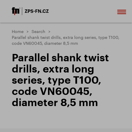
Home
Search
Parallel shank twist drills, extra long series, type T100,
code VN60045, diameter 8,5 mm
Parallel shank twist
drills, extra long
series, type T100,
code VN60045,
diameter 8,5 mm