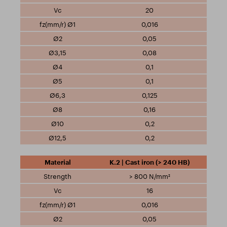
20
0,016
0,05
0,08
0,1
0,1
0,125
0,16
0,2
0,2
K.2 | Cast iron (> 240 HB)
> 800 N/mm²
16
0,016
0,05