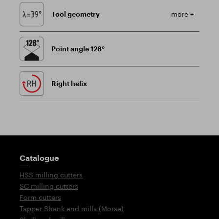
Tool geometry
more +
Point angle 128°
Right helix
Guidepost
Catalogue
HSS milling cutters
SC milling cutters
Form cutters
Tapper Shank end mills (Morse)