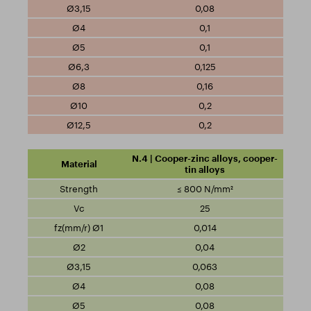
0,08
0,1
0,1
0,125
0,16
0,2
0,2
N.4 | Cooper-zinc alloys, cooper-
tin alloys
≤ 800 N/mm²
25
0,014
0,04
0,063
0,08
0,08