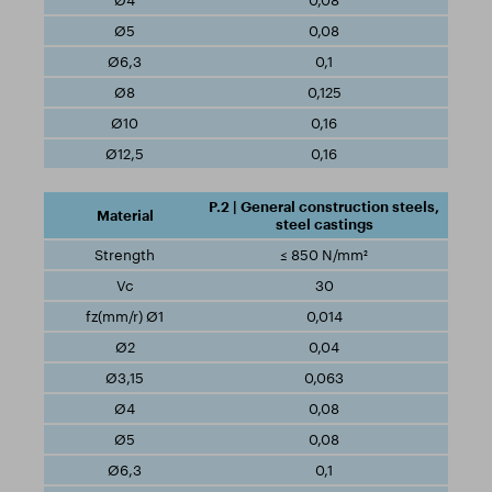
0,08
0,08
0,1
0,125
0,16
0,16
P.2 | General construction steels,
steel castings
≤ 850 N/mm²
30
0,014
0,04
0,063
0,08
0,08
0,1