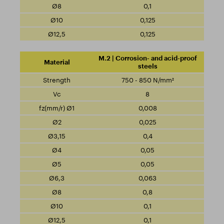
0,1
0,125
0,125
M.2 | Corrosion- and acid-proof
steels
750 - 850 N/mm²
8
0,008
0,025
0,4
0,05
0,05
0,063
0,8
0,1
0,1