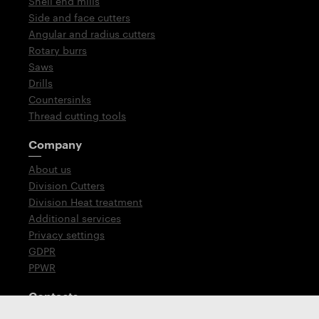
Shell end mills
Side and face cutters
Angular and radius cutters
Rotary burrs
Saws
Drills
Countersinks
Thread cutting tools
Company
About us
Division Cutters
Division Heat treatment
Additional services
Privacy settings
GDPR
PPWR
Contacts