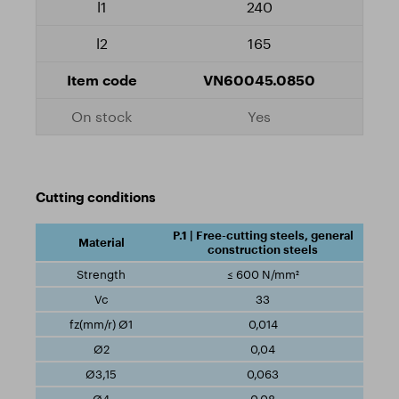
240
165
VN60045.0850
Yes
Cutting conditions
P.1 | Free-cutting steels, general
construction steels
≤ 600 N/mm²
33
0,014
0,04
0,063