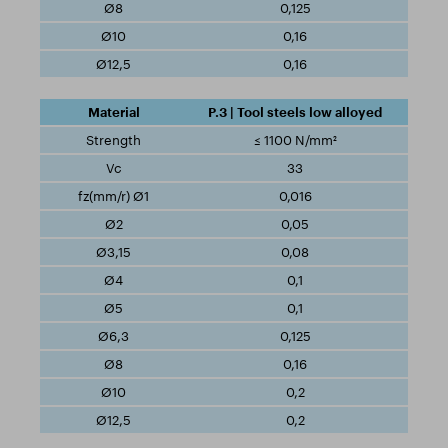
0,125
0,16
0,16
P.3 | Tool steels low alloyed
≤ 1100 N/mm²
33
0,016
0,05
0,08
0,1
0,1
0,125
0,16
0,2
0,2