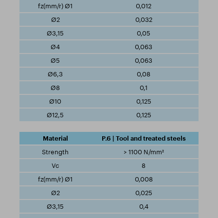
0,012
0,032
0,05
0,063
0,063
0,08
0,1
0,125
0,125
P.6 | Tool and treated steels
> 1100 N/mm²
8
0,008
0,025
0,4