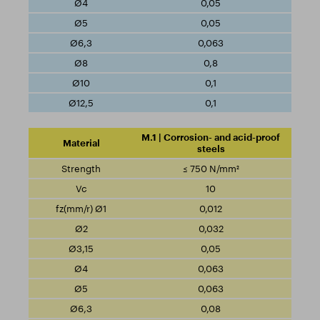
0,05
0,05
0,063
0,8
0,1
0,1
M.1 | Corrosion- and acid-proof
steels
≤ 750 N/mm²
10
0,012
0,032
0,05
0,063
0,063
0,08