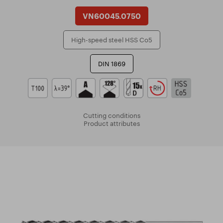
VN60045.0750
High-speed steel HSS Co5
DIN 1869
Cutting conditions
Product attributes