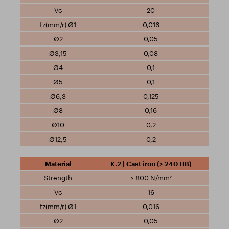
20
0,016
0,05
0,08
0,1
0,1
0,125
0,16
0,2
0,2
K.2 | Cast iron (> 240 HB)
> 800 N/mm²
16
0,016
0,05