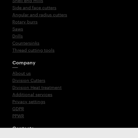
Shell end mills
Side and face cutters
Angular and radius cutters
Rotary burrs
Saws
Drills
Countersinks
Thread cutting tools
Company
About us
Division Cutters
Division Heat treatment
Additional services
Privacy settings
GDPR
PPWR
Contacts