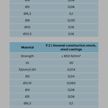
0,08
0,08
0,1
0,125
0,16
0,16
P.2 | General construction steels,
steel castings
≤ 850 N/mm²
30
0,014
0,04
0,063
0,08
0,08
0,1