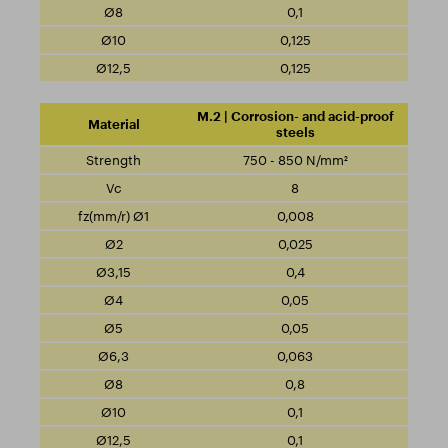
0,1
0,125
0,125
M.2 | Corrosion- and acid-proof
steels
750 - 850 N/mm²
8
0,008
0,025
0,4
0,05
0,05
0,063
0,8
0,1
0,1