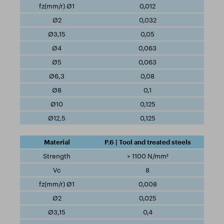
0,012
0,032
0,05
0,063
0,063
0,08
0,1
0,125
0,125
P.6 | Tool and treated steels
> 1100 N/mm²
8
0,008
0,025
0,4