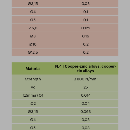
0,08
0,1
0,1
0,125
0,16
0,2
0,2
N.4 | Cooper-zinc alloys, cooper-
tin alloys
≤ 800 N/mm²
25
0,014
0,04
0,063
0,08
0,08