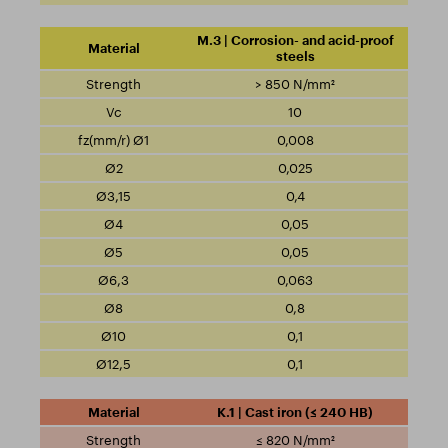
M.3 | Corrosion- and acid-proof
steels
> 850 N/mm²
10
0,008
0,025
0,4
0,05
0,05
0,063
0,8
0,1
0,1
K.1 | Cast iron (≤ 240 HB)
≤ 820 N/mm²