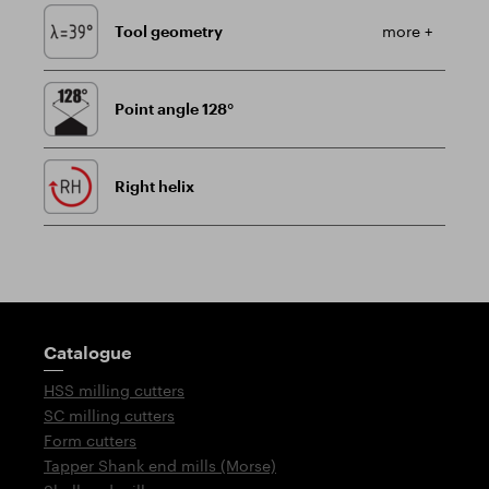
Tool geometry
more +
Point angle 128°
Right helix
Guidepost
Catalogue
HSS milling cutters
SC milling cutters
Form cutters
Tapper Shank end mills (Morse)