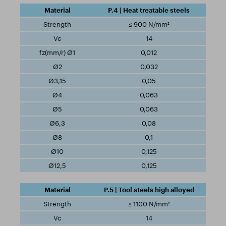
P.4 | Heat treatable steels
≤ 900 N/mm²
14
0,012
0,032
0,05
0,063
0,063
0,08
0,1
0,125
0,125
P.5 | Tool steels high alloyed
≤ 1100 N/mm²
14