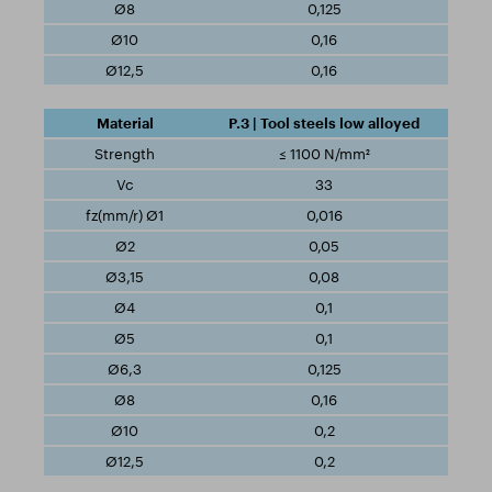
0,125
0,16
0,16
P.3 | Tool steels low alloyed
≤ 1100 N/mm²
33
0,016
0,05
0,08
0,1
0,1
0,125
0,16
0,2
0,2