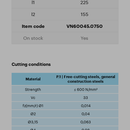
225
155
VN60045.0750
Yes
Cutting conditions
P.1 | Free-cutting steels, general
construction steels
≤ 600 N/mm²
33
0,014
0,04
0,063