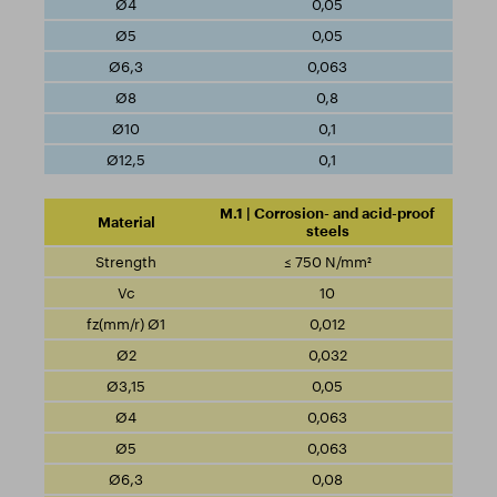
0,05
0,05
0,063
0,8
0,1
0,1
M.1 | Corrosion- and acid-proof
steels
≤ 750 N/mm²
10
0,012
0,032
0,05
0,063
0,063
0,08