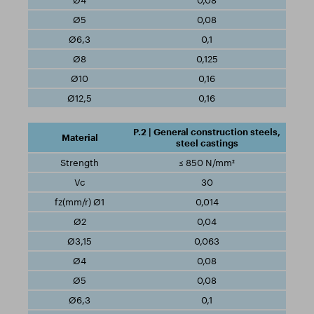
0,08
0,08
0,1
0,125
0,16
0,16
P.2 | General construction steels,
steel castings
≤ 850 N/mm²
30
0,014
0,04
0,063
0,08
0,08
0,1