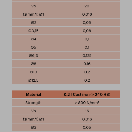
20
0,016
0,05
0,08
0,1
0,1
0,125
0,16
0,2
0,2
K.2 | Cast iron (> 240 HB)
> 800 N/mm²
16
0,016
0,05