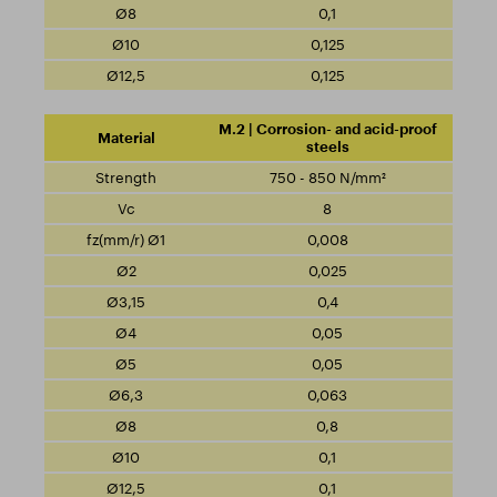
0,1
0,125
0,125
M.2 | Corrosion- and acid-proof
steels
750 - 850 N/mm²
8
0,008
0,025
0,4
0,05
0,05
0,063
0,8
0,1
0,1