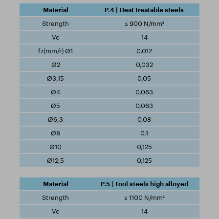
P.4 | Heat treatable steels
≤ 900 N/mm²
14
0,012
0,032
0,05
0,063
0,063
0,08
0,1
0,125
0,125
P.5 | Tool steels high alloyed
≤ 1100 N/mm²
14