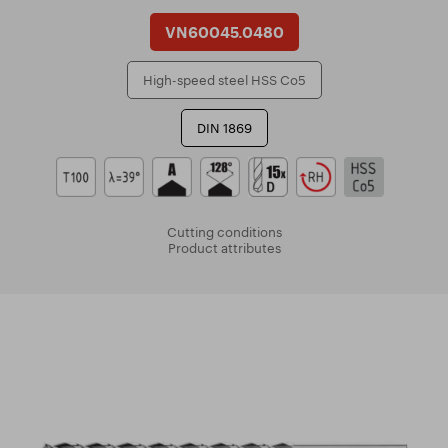
VN60045.0480
High-speed steel HSS Co5
DIN 1869
Cutting conditions
Product attributes