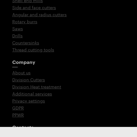
Shell end mills
Side and face cutters
Angular and radius cutters
Rotary burrs
Saws
Drills
Countersinks
Thread cutting tools
Company
About us
Division Cutters
Division Heat treatment
Additional services
Privacy settings
GDPR
PPWR
Contacts