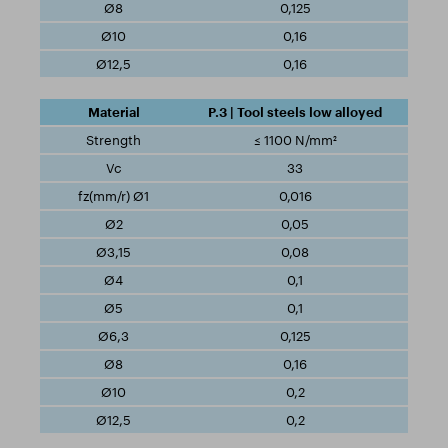
0,125
0,16
0,16
P.3 | Tool steels low alloyed
≤ 1100 N/mm²
33
0,016
0,05
0,08
0,1
0,1
0,125
0,16
0,2
0,2