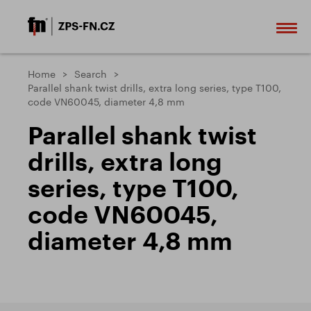
Home
Search
Parallel shank twist drills, extra long series, type T100,
code VN60045, diameter 4,8 mm
Parallel shank twist
drills, extra long
series, type T100,
code VN60045,
diameter 4,8 mm