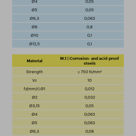
0,05
0,05
0,063
0,8
0,1
0,1
M.1 | Corrosion- and acid-proof
steels
≤ 750 N/mm²
10
0,012
0,032
0,05
0,063
0,063
0,08