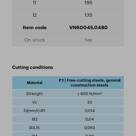
195
135
VN60045.0480
Yes
Cutting conditions
P.1 | Free-cutting steels, general
construction steels
≤ 600 N/mm²
33
0,014
0,04
0,063