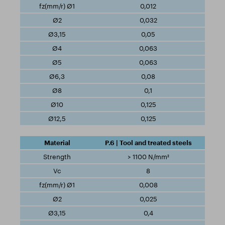
0,012
0,032
0,05
0,063
0,063
0,08
0,1
0,125
0,125
P.6 | Tool and treated steels
> 1100 N/mm²
8
0,008
0,025
0,4