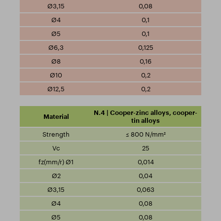
0,08
0,1
0,1
0,125
0,16
0,2
0,2
N.4 | Cooper-zinc alloys, cooper-
tin alloys
≤ 800 N/mm²
25
0,014
0,04
0,063
0,08
0,08