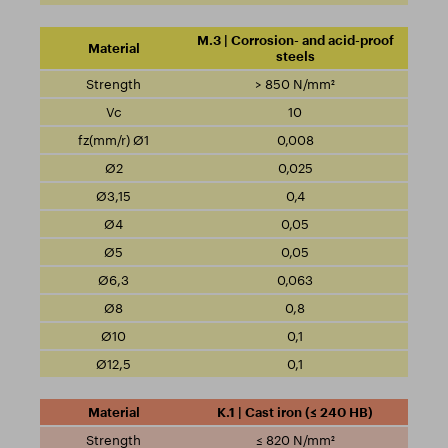
M.3 | Corrosion- and acid-proof
steels
> 850 N/mm²
10
0,008
0,025
0,4
0,05
0,05
0,063
0,8
0,1
0,1
K.1 | Cast iron (≤ 240 HB)
≤ 820 N/mm²