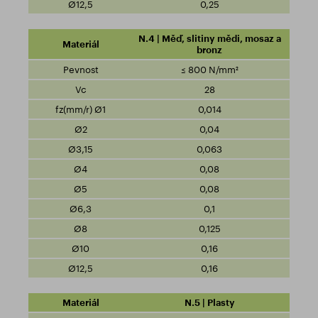
0,25
N.4 | Měď, slitiny mědi, mosaz a
bronz
≤ 800 N/mm²
28
0,014
0,04
0,063
0,08
0,08
0,1
0,125
0,16
0,16
N.5 | Plasty