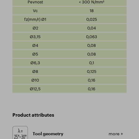
< 300 N/mm²
18
0,025
0,04
0,063
0,08
0,08
0,1
0,125
0,16
0,16
Product attributes
Tool geometry
more +