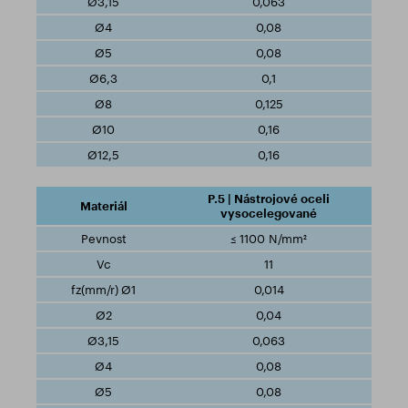
0,063
0,08
0,08
0,1
0,125
0,16
0,16
P.5 | Nástrojové oceli
vysocelegované
≤ 1100 N/mm²
11
0,014
0,04
0,063
0,08
0,08