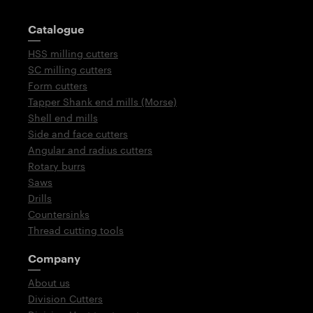
Guidepost
Catalogue
HSS milling cutters
SC milling cutters
Form cutters
Tapper Shank end mills (Morse)
Shell end mills
Side and face cutters
Angular and radius cutters
Rotary burrs
Saws
Drills
Countersinks
Thread cutting tools
Company
About us
Division Cutters