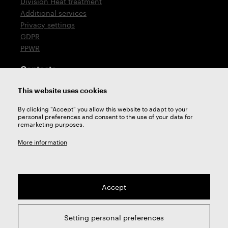
Division Heat treatment
Additional services
Privacy settings
GDPR
PPWR
Contacts
T: +420 576 777 510
This website uses cookies
E:
sales@zps-fn.cz
By clicking "Accept" you allow this website to adapt to your
personal preferences and consent to the use of your data for
Technical support
remarketing purposes.
E:
support@zps-fn.cz
More information
Accept
2026 © ZPS-FN a.s. | All right reserved
Setting personal preferences
webdesign by
Studio 9