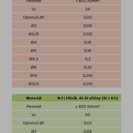
> 800 N/mm²
34
0,02
0,08
0,125
0,16
0,16
0,2
0,25
0,315
0,315
N.1 | Hliník, Al-Si slitiny (Si ≤ 6%)
≤ 400 N/mm²
50
0,02
0,08