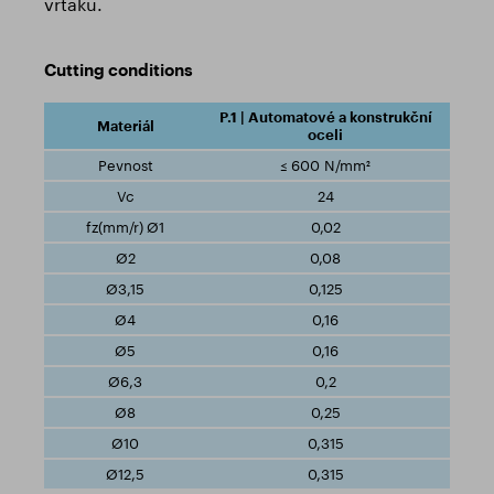
vrtáku.
Cutting conditions
P.1 | Automatové a konstrukční
oceli
≤ 600 N/mm²
24
0,02
0,08
0,125
0,16
0,16
0,2
0,25
0,315
0,315