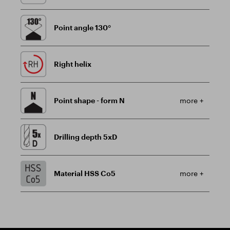
Point angle 130°
Right helix
Point shape - form N
more +
Drilling depth 5xD
Material HSS Co5
more +