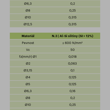
0,2
0,25
0,315
0,315
N.3 | Al-Si slitiny (SI > 12%)
≤ 600 N/mm²
50
0,018
0,063
0,1
0,125
0,125
0,16
0,2
0,25