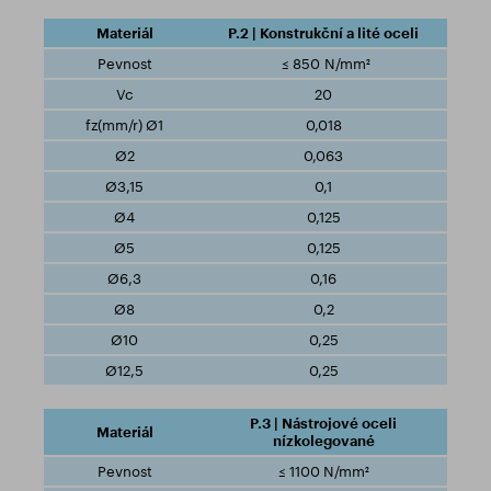
P.2 | Konstrukční a lité oceli
≤ 850 N/mm²
20
0,018
0,063
0,1
0,125
0,125
0,16
0,2
0,25
0,25
P.3 | Nástrojové oceli
nízkolegované
≤ 1100 N/mm²