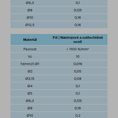
0,1
0,125
0,16
0,16
P.6 | Nástrojové a zušlechtěné
oceli
> 1100 N/mm²
10
0,016
0,05
0,08
0,1
0,1
0,125
0,16
0,2