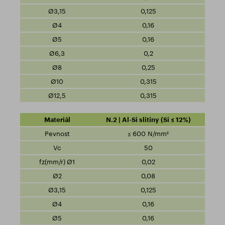
0,125
0,16
0,16
0,2
0,25
0,315
0,315
N.2 | Al-Si slitiny (Si ≤ 12%)
≤ 600 N/mm²
50
0,02
0,08
0,125
0,16
0,16