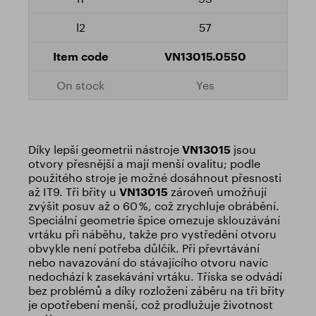
57
VN13015.0550
Yes
Díky lepší geometrii nástroje
VN13015
jsou
otvory přesnější a mají menší ovalitu; podle
použitého stroje je možné dosáhnout přesnosti
až IT9. Tři břity u
VN13015
zároveň umožňují
zvýšit posuv až o 60 %, což zrychluje obrábění.
Speciální geometrie špice omezuje sklouzávání
vrtáku při náběhu, takže pro vystředění otvoru
obvykle není potřeba důlčík. Při převrtávání
nebo navazování do stávajícího otvoru navíc
nedochází k zasekávání vrtáku. Tříska se odvádí
bez problémů a díky rozložení záběru na tři břity
je opotřebení menší, což prodlužuje životnost