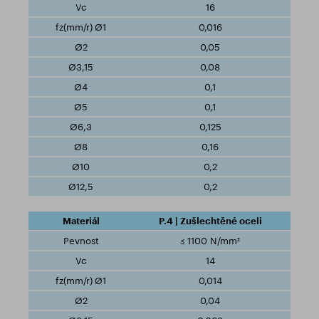
16
0,016
0,05
0,08
0,1
0,1
0,125
0,16
0,2
0,2
P.4 | Zušlechtěné oceli
≤ 1100 N/mm²
14
0,014
0,04