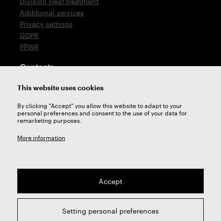
Division Heat treatment
Additional services
Privacy settings
GDPR
PPWR
Contacts
T: +420 576 777 510
This website uses cookies
E:
sales@zps-fn.cz
By clicking "Accept" you allow this website to adapt to your
personal preferences and consent to the use of your data for
Technical support
remarketing purposes.
E:
support@zps-fn.cz
More information
Accept
2026 © ZPS-FN a.s. | All right reserved
Setting personal preferences
webdesign by
Studio 9