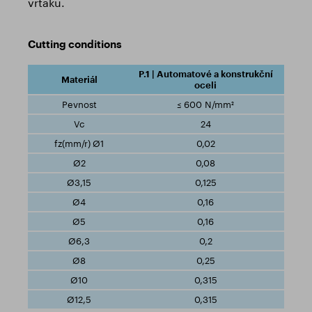
vrtáku.
Cutting conditions
P.1 | Automatové a konstrukční
oceli
≤ 600 N/mm²
24
0,02
0,08
0,125
0,16
0,16
0,2
0,25
0,315
0,315