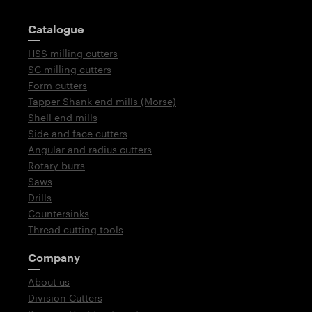
Guidepost
Catalogue
HSS milling cutters
SC milling cutters
Form cutters
Tapper Shank end mills (Morse)
Shell end mills
Side and face cutters
Angular and radius cutters
Rotary burrs
Saws
Drills
Countersinks
Thread cutting tools
Company
About us
Division Cutters