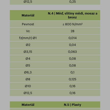
0,25
N.4 | Měď, slitiny mědi, mosaz a
bronz
≤ 800 N/mm²
28
0,014
0,04
0,063
0,08
0,08
0,1
0,125
0,16
0,16
N.5 | Plasty