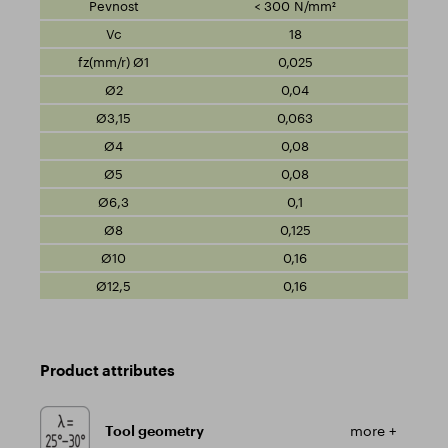
< 300 N/mm²
18
0,025
0,04
0,063
0,08
0,08
0,1
0,125
0,16
0,16
Product attributes
Tool geometry
more +