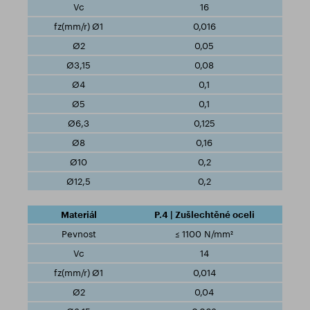
16
0,016
0,05
0,08
0,1
0,1
0,125
0,16
0,2
0,2
P.4 | Zušlechtěné oceli
≤ 1100 N/mm²
14
0,014
0,04