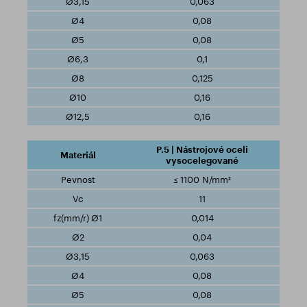
0,063
0,08
0,08
0,1
0,125
0,16
0,16
P.5 | Nástrojové oceli
vysocelegované
≤ 1100 N/mm²
11
0,014
0,04
0,063
0,08
0,08