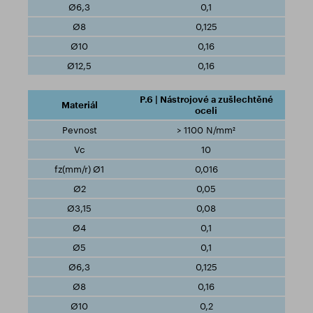
0,1
0,125
0,16
0,16
P.6 | Nástrojové a zušlechtěné
oceli
> 1100 N/mm²
10
0,016
0,05
0,08
0,1
0,1
0,125
0,16
0,2