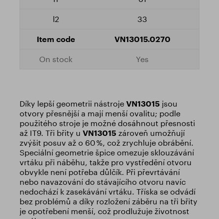
33
VN13015.0270
Yes
Díky lepší geometrii nástroje
VN13015
jsou
otvory přesnější a mají menší ovalitu; podle
použitého stroje je možné dosáhnout přesnosti
až IT9. Tři břity u
VN13015
zároveň umožňují
zvýšit posuv až o 60 %, což zrychluje obrábění.
Speciální geometrie špice omezuje sklouzávání
vrtáku při náběhu, takže pro vystředění otvoru
obvykle není potřeba důlčík. Při převrtávání
nebo navazování do stávajícího otvoru navíc
nedochází k zasekávání vrtáku. Tříska se odvádí
bez problémů a díky rozložení záběru na tři břity
je opotřebení menší, což prodlužuje životnost