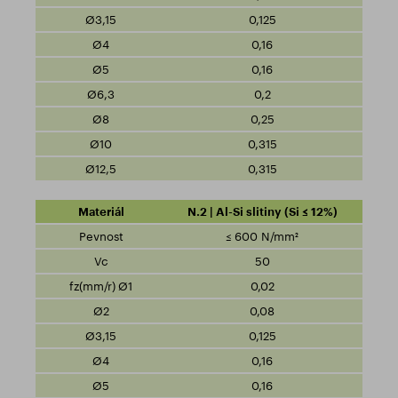
0,125
0,16
0,16
0,2
0,25
0,315
0,315
N.2 | Al-Si slitiny (Si ≤ 12%)
≤ 600 N/mm²
50
0,02
0,08
0,125
0,16
0,16