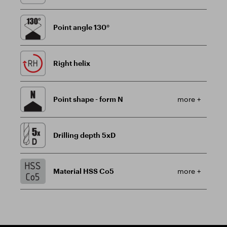
Point angle 130°
Right helix
Point shape - form N
more +
Drilling depth 5xD
Material HSS Co5
more +