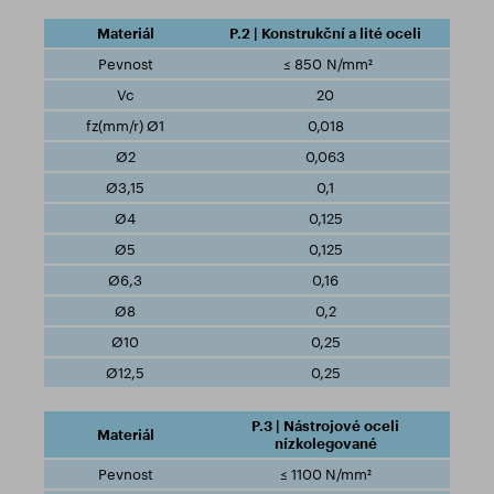
P.2 | Konstrukční a lité oceli
≤ 850 N/mm²
20
0,018
0,063
0,1
0,125
0,125
0,16
0,2
0,25
0,25
P.3 | Nástrojové oceli
nízkolegované
≤ 1100 N/mm²