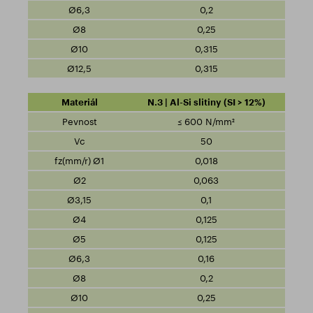
0,2
0,25
0,315
0,315
N.3 | Al-Si slitiny (SI > 12%)
≤ 600 N/mm²
50
0,018
0,063
0,1
0,125
0,125
0,16
0,2
0,25