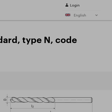
Login
English
r shank end mills
Shell end mills
e)
and their
ndard, type N, code
s
Drills
ing cutter cutting
Sale
ing conditions of
L SERVICES