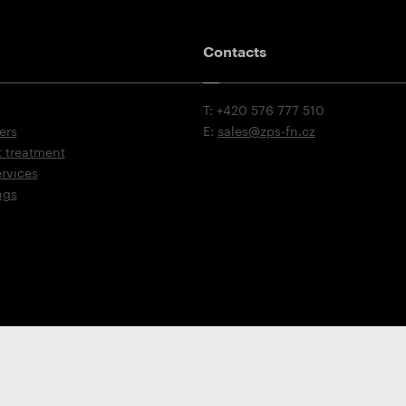
Contacts
T: +420 576 777 510
ers
E:
sales@zps-fn.cz
t treatment
ervices
ngs