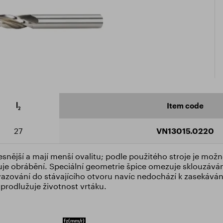
icate ISO 9001:2015
ad catalogue
l
Item code
2
27
VN13015.0220
snější a mají menší ovalitu; podle použitého stroje je možn
uje obrábění. Speciální geometrie špice omezuje sklouzáván
vazování do stávajícího otvoru navíc nedochází k zasekávání
 prodlužuje životnost vrtáku.
fz
(mm/r)