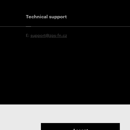
Technical support
E:
support@zps-fn.cz