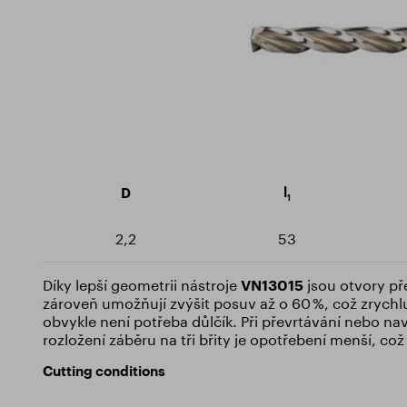
Milling cutters
Sustainability
Certif
Rotary burrs
Training Centre
Downlo
Drills
Threaders
l
D
1
2,2
53
Díky lepší geometrii nástroje
VN13015
jsou otvory pře
zároveň umožňují zvýšit posuv až o 60 %, což zrychl
obvykle není potřeba důlčík. Při převrtávání nebo na
rozložení záběru na tři břity je opotřebení menší, což
Cutting conditions