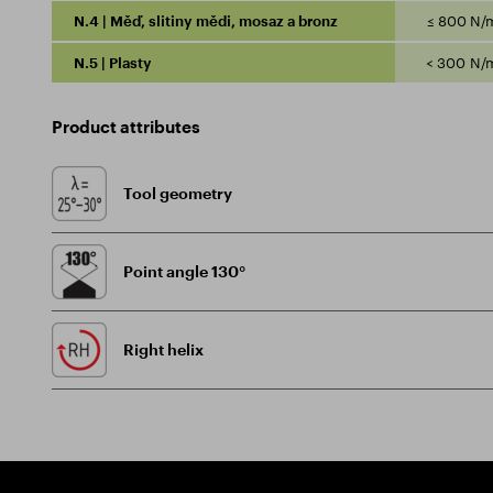
N.4 | Měď, slitiny mědi, mosaz a bronz
≤ 800 N/
N.5 | Plasty
< 300 N/
Product attributes
Tool geometry
Point angle 130°
Right helix