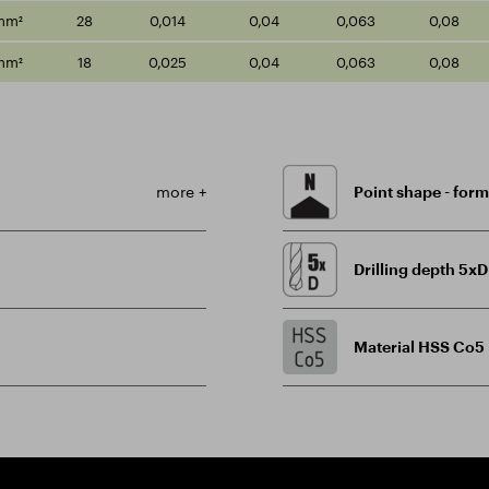
mm²
28
0,014
0,04
0,063
0,08
mm²
18
0,025
0,04
0,063
0,08
more +
Point shape - for
Drilling depth 5xD
Material HSS Co5