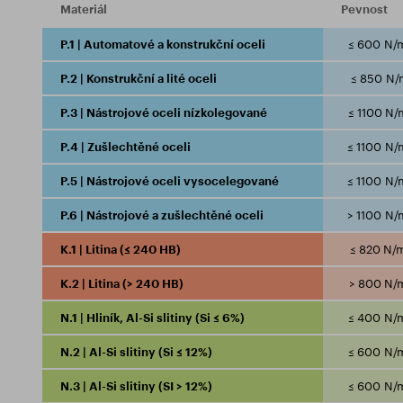
Materiál
Pevnost
P.1 | Automatové a konstrukční oceli
≤ 600 N/
P.2 | Konstrukční a lité oceli
≤ 850 N/
P.3 | Nástrojové oceli nízkolegované
≤ 1100 N
P.4 | Zušlechtěné oceli
≤ 1100 N
P.5 | Nástrojové oceli vysocelegované
≤ 1100 N
P.6 | Nástrojové a zušlechtěné oceli
> 1100 N
K.1 | Litina (≤ 240 HB)
≤ 820 N/
K.2 | Litina (> 240 HB)
> 800 N/
N.1 | Hliník, Al-Si slitiny (Si ≤ 6%)
≤ 400 N/
N.2 | Al-Si slitiny (Si ≤ 12%)
≤ 600 N/
N.3 | Al-Si slitiny (SI > 12%)
≤ 600 N/