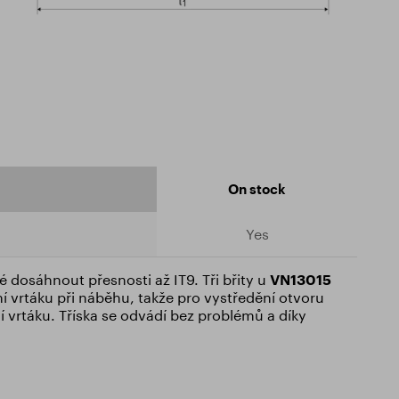
On stock
Yes
é dosáhnout přesnosti až IT9. Tři břity u
VN13015
í vrtáku při náběhu, takže pro vystředění otvoru
 vrtáku. Tříska se odvádí bez problémů a díky