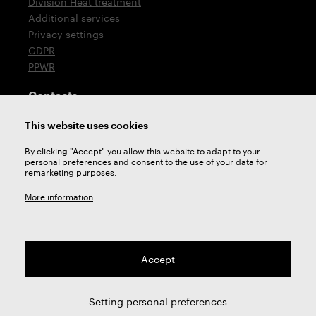
Division Heat treatment
Additional services
Privacy settings
GDPR
PPWR
Contacts
T: +420 576 777 510
This website uses cookies
E:
sales@zps-fn.cz
By clicking "Accept" you allow this website to adapt to your
personal preferences and consent to the use of your data for
Technical support
remarketing purposes.
E:
support@zps-fn.cz
More information
Accept
2026 © ZPS-FN a.s. | All right reserved
Setting personal preferences
webdesign by
Studio 9