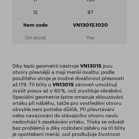
87
VN13015.1020
Yes
Díky lepší geometrii nástroje
VN13015
jsou
otvory přesnější a mají menší ovalitu; podle
použitého stroje je možné dosáhnout přesnosti
až IT9. Tři břity u
VN13015
zároveň umožňují
zvýšit posuv až o 60 %, což zrychluje obrábění.
Speciální geometrie špice omezuje sklouzávání
vrtáku při náběhu, takže pro vystředění otvoru
obvykle není potřeba důlčík. Při převrtávání
nebo navazování do stávajícího otvoru navíc
nedochází k zasekávání vrtáku. Tříska se odvádí
bez problémů a díky rozložení záběru na tři břity
je opotřebení menší, což prodlužuje životnost