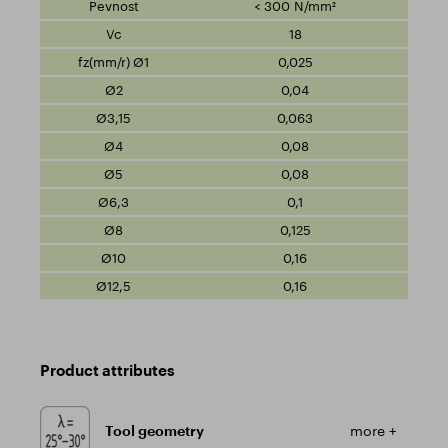
< 300 N/mm²
18
0,025
0,04
0,063
0,08
0,08
0,1
0,125
0,16
0,16
Product attributes
Tool geometry
more +