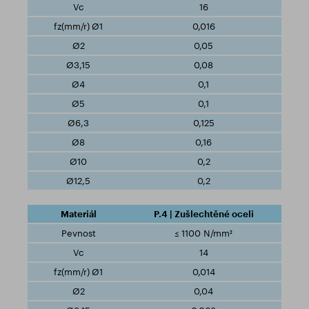
16
0,016
0,05
0,08
0,1
0,1
0,125
0,16
0,2
0,2
P.4 | Zušlechtěné oceli
≤ 1100 N/mm²
14
0,014
0,04