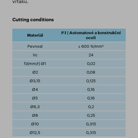
vrtáku.
Cutting conditions
P.1 | Automatové a konstrukční
oceli
≤ 600 N/mm²
24
0,02
0,08
0,125
0,16
0,16
0,2
0,25
0,315
0,315