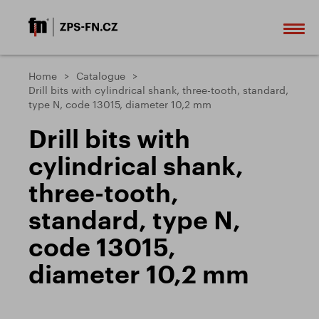
Home
Catalogue
Drill bits with cylindrical shank, three-tooth, standard,
type N, code 13015, diameter 10,2 mm
Drill bits with
cylindrical shank,
three-tooth,
standard, type N,
code 13015,
diameter 10,2 mm