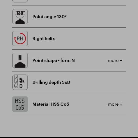
Point angle 130°
Right helix
Point shape - form N
more +
Drilling depth 5xD
Material HSS Co5
more +