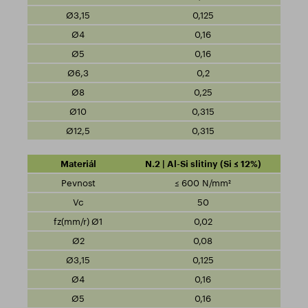
0,125
0,16
0,16
0,2
0,25
0,315
0,315
N.2 | Al-Si slitiny (Si ≤ 12%)
≤ 600 N/mm²
50
0,02
0,08
0,125
0,16
0,16