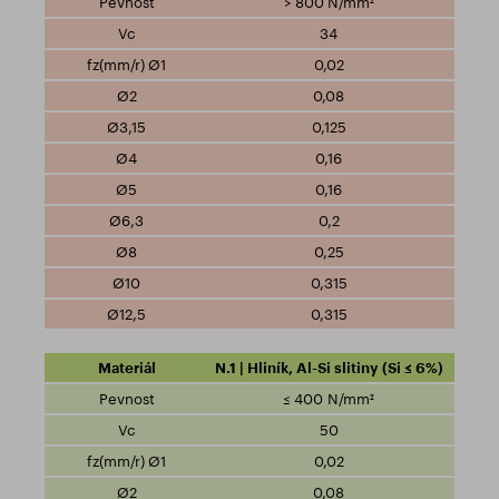
> 800 N/mm²
34
0,02
0,08
0,125
0,16
0,16
0,2
0,25
0,315
0,315
N.1 | Hliník, Al-Si slitiny (Si ≤ 6%)
≤ 400 N/mm²
50
0,02
0,08