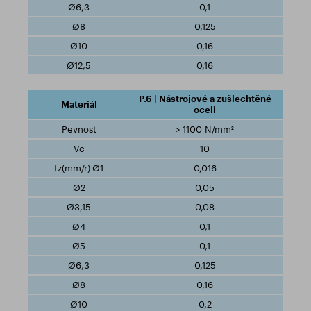
0,1
0,125
0,16
0,16
P.6 | Nástrojové a zušlechtěné
oceli
> 1100 N/mm²
10
0,016
0,05
0,08
0,1
0,1
0,125
0,16
0,2