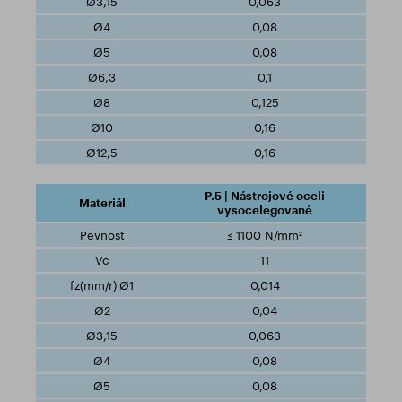
0,063
0,08
0,08
0,1
0,125
0,16
0,16
P.5 | Nástrojové oceli
vysocelegované
≤ 1100 N/mm²
11
0,014
0,04
0,063
0,08
0,08