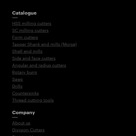
Guidepost
Catalogue
HSS milling cutters
SC milling cutters
Form cutters
Tapper Shank end mills (Morse)
Shell end mills
Side and face cutters
Angular and radius cutters
Rotary burrs
Saws
Drills
Countersinks
Thread cutting tools
Company
About us
Division Cutters