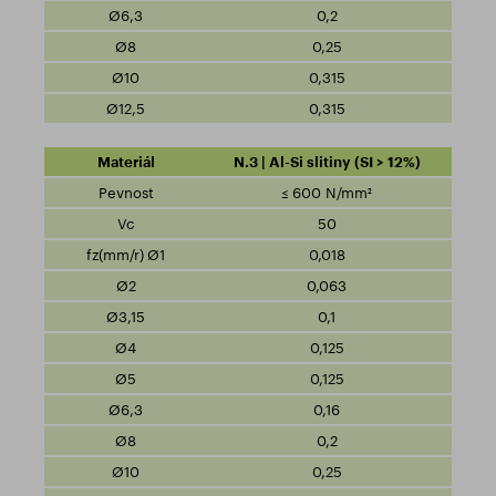
0,2
0,25
0,315
0,315
N.3 | Al-Si slitiny (SI > 12%)
≤ 600 N/mm²
50
0,018
0,063
0,1
0,125
0,125
0,16
0,2
0,25