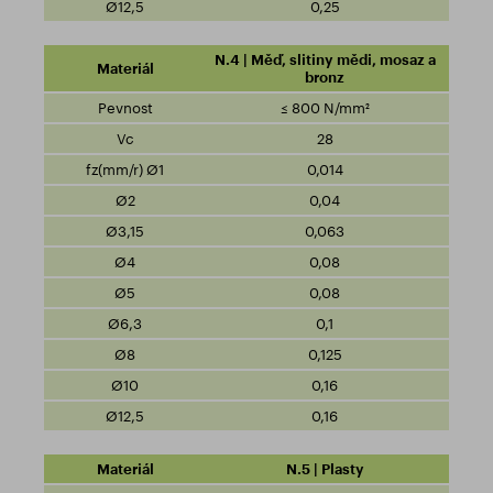
0,25
N.4 | Měď, slitiny mědi, mosaz a
bronz
≤ 800 N/mm²
28
0,014
0,04
0,063
0,08
0,08
0,1
0,125
0,16
0,16
N.5 | Plasty