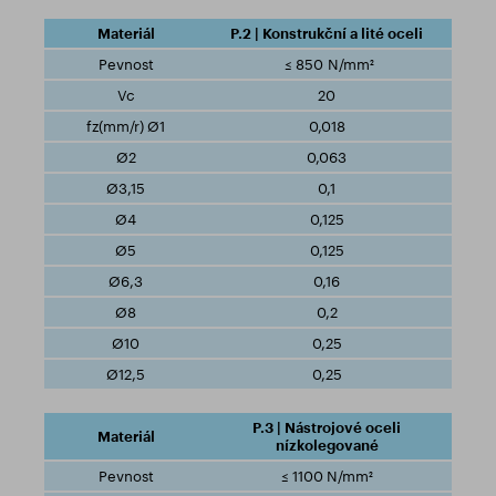
P.2 | Konstrukční a lité oceli
≤ 850 N/mm²
20
0,018
0,063
0,1
0,125
0,125
0,16
0,2
0,25
0,25
P.3 | Nástrojové oceli
nízkolegované
≤ 1100 N/mm²