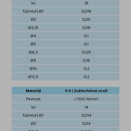
16
0,016
0,05
0,08
0,1
0,1
0,125
0,16
0,2
0,2
P.4 | Zušlechtěné oceli
≤ 1100 N/mm²
14
0,014
0,04