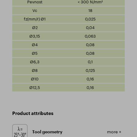
< 300 N/mm²
18
0,025
0,04
0,063
0,08
0,08
0,1
0,125
0,16
0,16
Product attributes
Tool geometry
more +