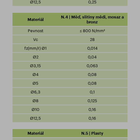
0,25
N.4 | Měď, slitiny mědi, mosaz a
bronz
≤ 800 N/mm²
28
0,014
0,04
0,063
0,08
0,08
0,1
0,125
0,16
0,16
N.5 | Plasty