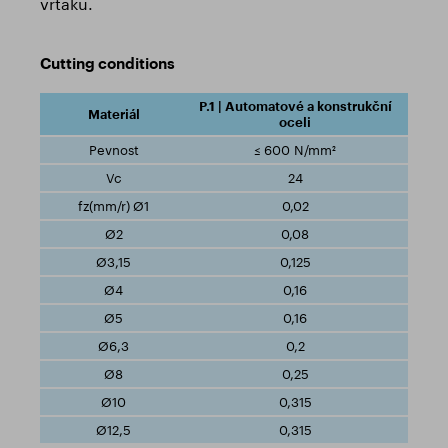
vrtáku.
Cutting conditions
P.1 | Automatové a konstrukční
oceli
≤ 600 N/mm²
24
0,02
0,08
0,125
0,16
0,16
0,2
0,25
0,315
0,315