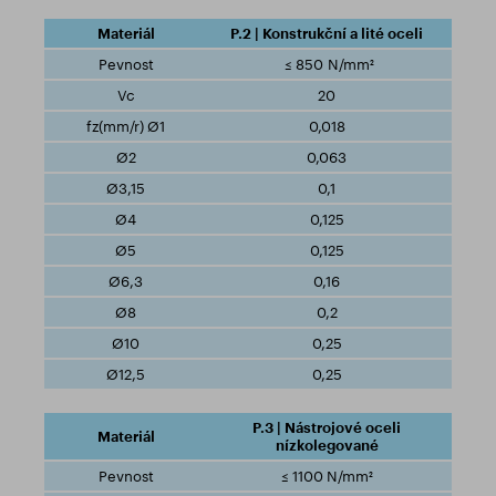
P.2 | Konstrukční a lité oceli
≤ 850 N/mm²
20
0,018
0,063
0,1
0,125
0,125
0,16
0,2
0,25
0,25
P.3 | Nástrojové oceli
nízkolegované
≤ 1100 N/mm²