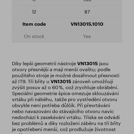
87
VN13015.1010
Yes
Díky lepší geometrii nástroje
VN13015
jsou
otvory přesnější a mají menší ovalitu; podle
použitého stroje je možné dosáhnout přesnosti
až IT9. Tři břity u
VN13015
zároveň umožňují
zvýšit posuv až o 60 %, což zrychluje obrábění.
Speciální geometrie špice omezuje sklouzávání
vrtáku při náběhu, takže pro vystředění otvoru
obvykle není potřeba důlčík. Při převrtávání
nebo navazování do stávajícího otvoru navíc
nedochází k zasekávání vrtáku. Tříska se odvádí
bez problémů a díky rozložení záběru na tři břity
je opotřebení menší, což prodlužuje životnost