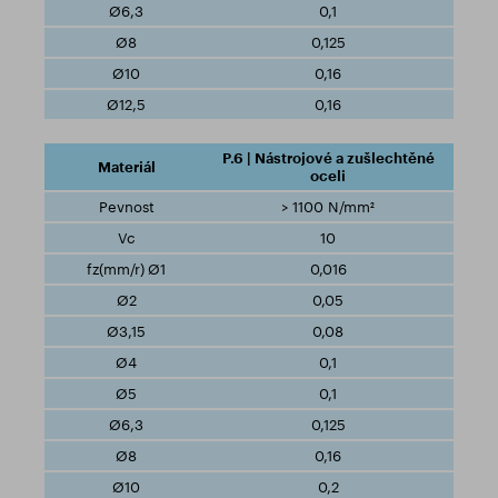
0,1
0,125
0,16
0,16
P.6 | Nástrojové a zušlechtěné
oceli
> 1100 N/mm²
10
0,016
0,05
0,08
0,1
0,1
0,125
0,16
0,2