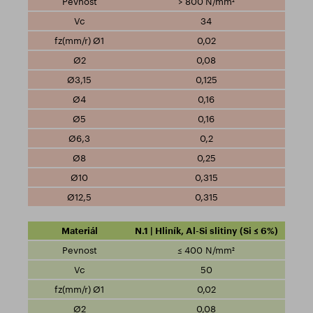
> 800 N/mm²
34
0,02
0,08
0,125
0,16
0,16
0,2
0,25
0,315
0,315
N.1 | Hliník, Al-Si slitiny (Si ≤ 6%)
≤ 400 N/mm²
50
0,02
0,08