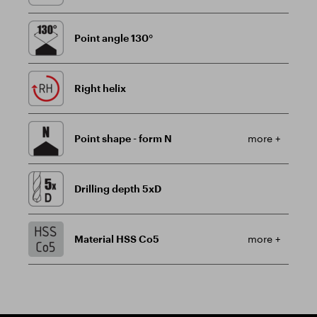
Point angle 130°
Right helix
Point shape - form N
more +
Drilling depth 5xD
Material HSS Co5
more +