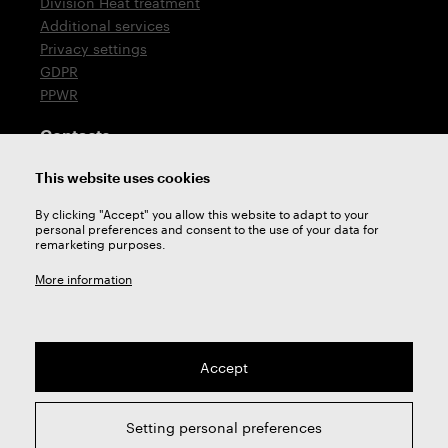
Division Heat treatment
Additional services
Privacy settings
GDPR
PPWR
Contacts
T: +420 576 777 510
This website uses cookies
E:
sales@zps-fn.cz
By clicking "Accept" you allow this website to adapt to your
personal preferences and consent to the use of your data for
Technical support
remarketing purposes.
E:
support@zps-fn.cz
More information
Accept
2026 © ZPS-FN a.s. | All right reserved
Setting personal preferences
webdesign by
Studio 9