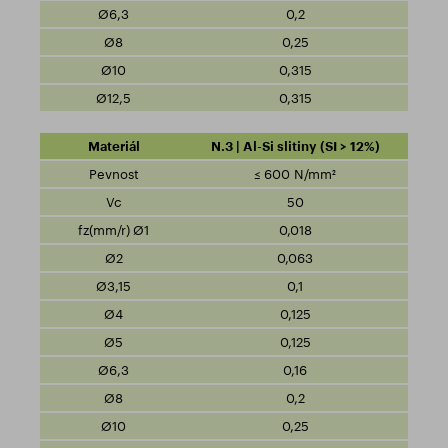
0,2
0,25
0,315
0,315
N.3 | Al-Si slitiny (SI > 12%)
≤ 600 N/mm²
50
0,018
0,063
0,1
0,125
0,125
0,16
0,2
0,25