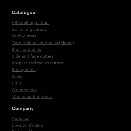
Guidepost
Catalogue
HSS milling cutters
SC milling cutters
Form cutters
Tapper Shank end mills (Morse)
Shell end mills
Side and face cutters
Angular and radius cutters
Rotary burrs
Saws
Drills
Countersinks
Thread cutting tools
Company
About us
Division Cutters