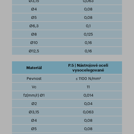
0,063
0,08
0,08
0,1
0,125
0,16
0,16
P.5 | Nástrojové oceli
vysocelegované
≤ 1100 N/mm²
11
0,014
0,04
0,063
0,08
0,08