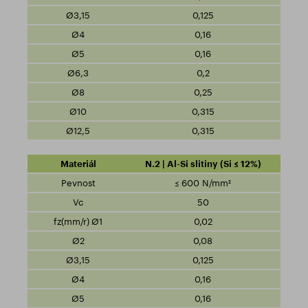
0,125
0,16
0,16
0,2
0,25
0,315
0,315
N.2 | Al-Si slitiny (Si ≤ 12%)
≤ 600 N/mm²
50
0,02
0,08
0,125
0,16
0,16