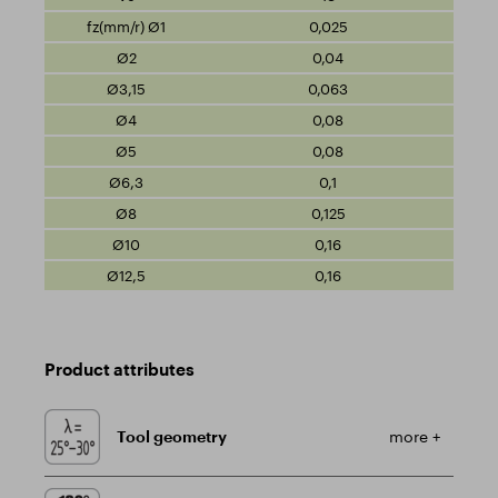
0,025
0,04
0,063
0,08
0,08
0,1
0,125
0,16
0,16
Product attributes
Tool geometry
more +