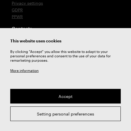
Privacy settings
GDPR
PPWR
Contacts
T: +420 576 777 510
This website uses cookies
E:
sales@zps-fn.cz
By clicking "Accept" you allow this website to adapt to your
personal preferences and consent to the use of your data for
Technical support
remarketing purposes.
E:
support@zps-fn.cz
More information
Accept
2026 © ZPS-FN a.s. | All right reserved
Setting personal preferences
webdesign by
Studio 9