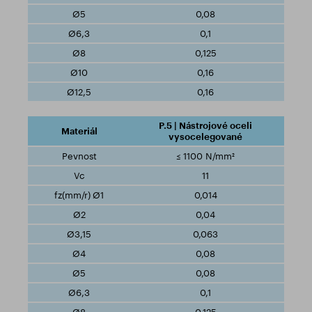
0,08
0,1
0,125
0,16
0,16
P.5 | Nástrojové oceli
vysocelegované
≤ 1100 N/mm²
11
0,014
0,04
0,063
0,08
0,08
0,1