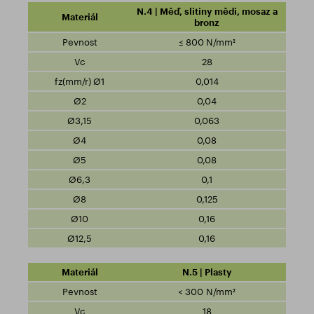
N.4 | Měď, slitiny mědi, mosaz a
bronz
≤ 800 N/mm²
28
0,014
0,04
0,063
0,08
0,08
0,1
0,125
0,16
0,16
N.5 | Plasty
< 300 N/mm²
18