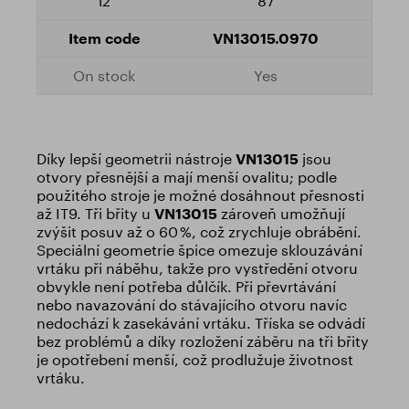
87
VN13015.0970
Yes
Díky lepší geometrii nástroje
VN13015
jsou
otvory přesnější a mají menší ovalitu; podle
použitého stroje je možné dosáhnout přesnosti
až IT9. Tři břity u
VN13015
zároveň umožňují
zvýšit posuv až o 60 %, což zrychluje obrábění.
Speciální geometrie špice omezuje sklouzávání
vrtáku při náběhu, takže pro vystředění otvoru
obvykle není potřeba důlčík. Při převrtávání
nebo navazování do stávajícího otvoru navíc
nedochází k zasekávání vrtáku. Tříska se odvádí
bez problémů a díky rozložení záběru na tři břity
je opotřebení menší, což prodlužuje životnost
vrtáku.