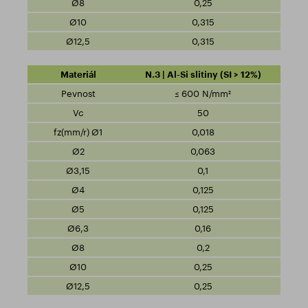
0,25
0,315
0,315
N.3 | Al-Si slitiny (SI > 12%)
≤ 600 N/mm²
50
0,018
0,063
0,1
0,125
0,125
0,16
0,2
0,25
0,25