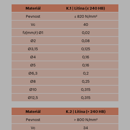
K.1 | Litina (≤ 240 HB)
≤ 820 N/mm²
40
0,02
0,08
0,125
0,16
0,16
0,2
0,25
0,315
0,315
K.2 | Litina (> 240 HB)
> 800 N/mm²
34