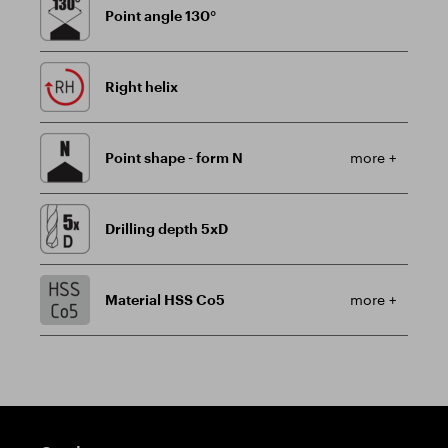
Point angle 130°
Right helix
Point shape - form N
more +
Drilling depth 5xD
Material HSS Co5
more +
Guidepost