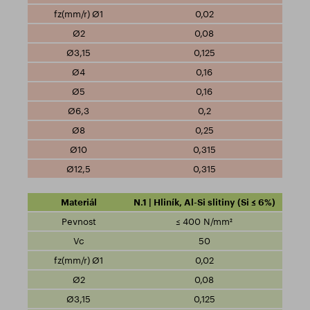
0,02
0,08
0,125
0,16
0,16
0,2
0,25
0,315
0,315
N.1 | Hliník, Al-Si slitiny (Si ≤ 6%)
≤ 400 N/mm²
50
0,02
0,08
0,125