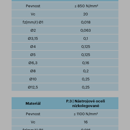
≤ 850 N/mm²
20
0,018
0,063
0,1
0,125
0,125
0,16
0,2
0,25
0,25
P.3 | Nástrojové oceli
nízkolegované
≤ 1100 N/mm²
16