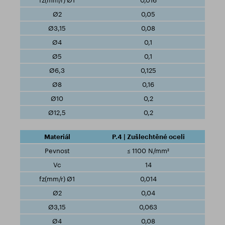
0,016
0,05
0,08
0,1
0,1
0,125
0,16
0,2
0,2
P.4 | Zušlechtěné oceli
≤ 1100 N/mm²
14
0,014
0,04
0,063
0,08