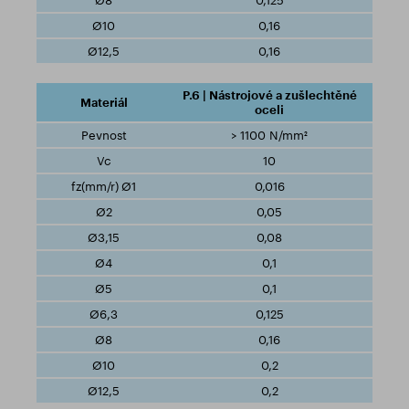
0,125
0,16
0,16
P.6 | Nástrojové a zušlechtěné
oceli
> 1100 N/mm²
10
0,016
0,05
0,08
0,1
0,1
0,125
0,16
0,2
0,2