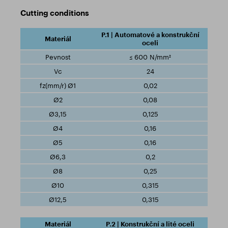
Cutting conditions
P.1 | Automatové a konstrukční
oceli
≤ 600 N/mm²
24
0,02
0,08
0,125
0,16
0,16
0,2
0,25
0,315
0,315
P.2 | Konstrukční a lité oceli