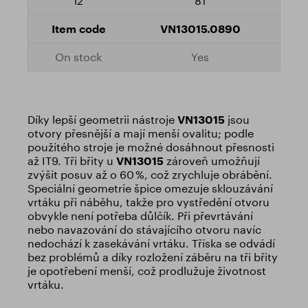
81
VN13015.0890
Yes
Díky lepší geometrii nástroje
VN13015
jsou
otvory přesnější a mají menší ovalitu; podle
použitého stroje je možné dosáhnout přesnosti
až IT9. Tři břity u
VN13015
zároveň umožňují
zvýšit posuv až o 60 %, což zrychluje obrábění.
Speciální geometrie špice omezuje sklouzávání
vrtáku při náběhu, takže pro vystředění otvoru
obvykle není potřeba důlčík. Při převrtávání
nebo navazování do stávajícího otvoru navíc
nedochází k zasekávání vrtáku. Tříska se odvádí
bez problémů a díky rozložení záběru na tři břity
je opotřebení menší, což prodlužuje životnost
vrtáku.