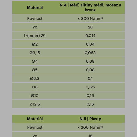
N.4 | Měď, slitiny mědi, mosaz a
bronz
≤ 800 N/mm²
28
0,014
0,04
0,063
0,08
0,08
0,1
0,125
0,16
0,16
N.5 | Plasty
< 300 N/mm²
18