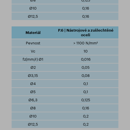
0,125
0,16
0,16
P.6 | Nástrojové a zušlechtěné
oceli
> 1100 N/mm²
10
0,016
0,05
0,08
0,1
0,1
0,125
0,16
0,2
0,2