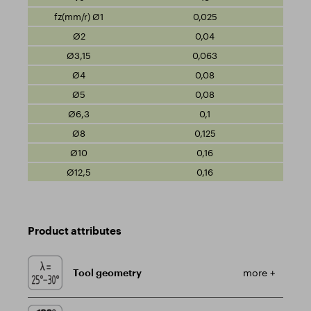
0,025
0,04
0,063
0,08
0,08
0,1
0,125
0,16
0,16
Product attributes
Tool geometry
more +