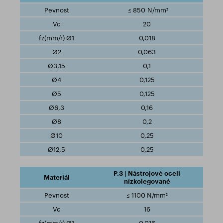
≤ 850 N/mm²
20
0,018
0,063
0,1
0,125
0,125
0,16
0,2
0,25
0,25
P.3 | Nástrojové oceli
nízkolegované
≤ 1100 N/mm²
16