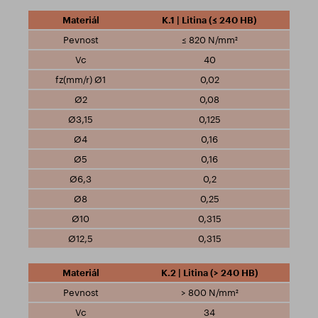
K.1 | Litina (≤ 240 HB)
≤ 820 N/mm²
40
0,02
0,08
0,125
0,16
0,16
0,2
0,25
0,315
0,315
K.2 | Litina (> 240 HB)
> 800 N/mm²
34