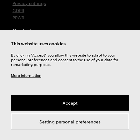
Privacy settings
GDPR
PPWR
Contacts
T: +420 576 777 510
This website uses cookies
E:
sales@zps-fn.cz
By clicking "Accept" you allow this website to adapt to your
personal preferences and consent to the use of your data for
Technical support
remarketing purposes.
E:
support@zps-fn.cz
More information
Accept
2026 © ZPS-FN a.s. | All right reserved
Setting personal preferences
webdesign by
Studio 9