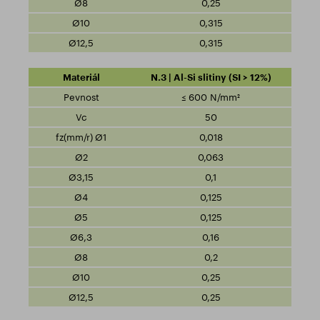
0,25
0,315
0,315
N.3 | Al-Si slitiny (SI > 12%)
≤ 600 N/mm²
50
0,018
0,063
0,1
0,125
0,125
0,16
0,2
0,25
0,25