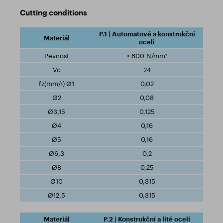
Cutting conditions
P.1 | Automatové a konstrukční
oceli
≤ 600 N/mm²
24
0,02
0,08
0,125
0,16
0,16
0,2
0,25
0,315
0,315
P.2 | Konstrukční a lité oceli