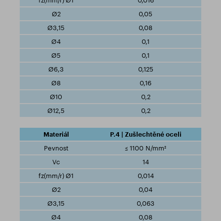
0,016
0,05
0,08
0,1
0,1
0,125
0,16
0,2
0,2
P.4 | Zušlechtěné oceli
≤ 1100 N/mm²
14
0,014
0,04
0,063
0,08