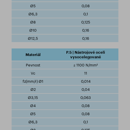
0,08
0,1
0,125
0,16
0,16
P.5 | Nástrojové oceli
vysocelegované
≤ 1100 N/mm²
11
0,014
0,04
0,063
0,08
0,08
0,1