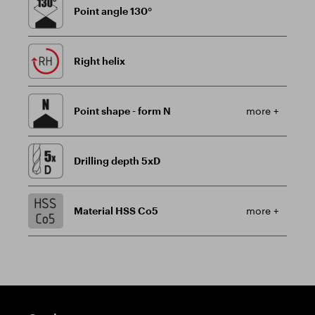
Point angle 130°
Right helix
Point shape - form N
more +
Drilling depth 5xD
Material HSS Co5
more +
Guidepost