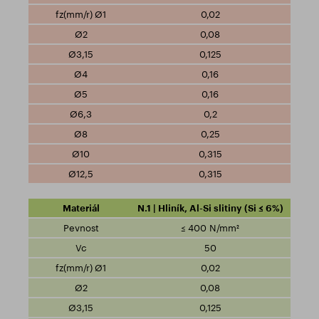
0,02
0,08
0,125
0,16
0,16
0,2
0,25
0,315
0,315
N.1 | Hliník, Al-Si slitiny (Si ≤ 6%)
≤ 400 N/mm²
50
0,02
0,08
0,125