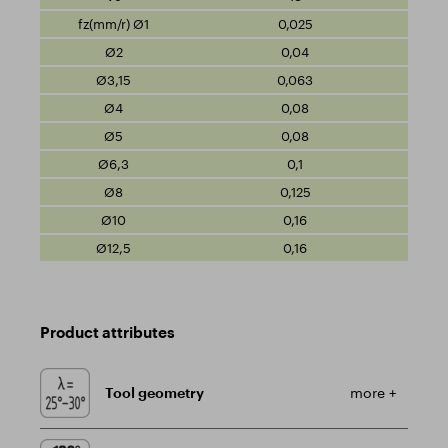
0,025
0,04
0,063
0,08
0,08
0,1
0,125
0,16
0,16
Product attributes
Tool geometry
more +