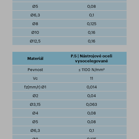
0,08
0,1
0,125
0,16
0,16
P.5 | Nástrojové oceli
vysocelegované
≤ 1100 N/mm²
11
0,014
0,04
0,063
0,08
0,08
0,1