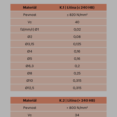
K.1 | Litina (≤ 240 HB)
≤ 820 N/mm²
40
0,02
0,08
0,125
0,16
0,16
0,2
0,25
0,315
0,315
K.2 | Litina (> 240 HB)
> 800 N/mm²
34