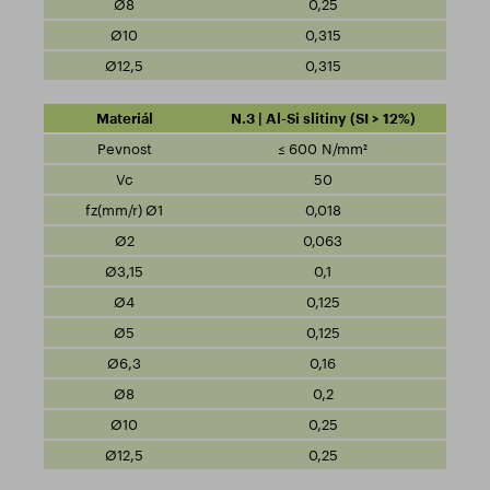
0,25
0,315
0,315
N.3 | Al-Si slitiny (SI > 12%)
≤ 600 N/mm²
50
0,018
0,063
0,1
0,125
0,125
0,16
0,2
0,25
0,25