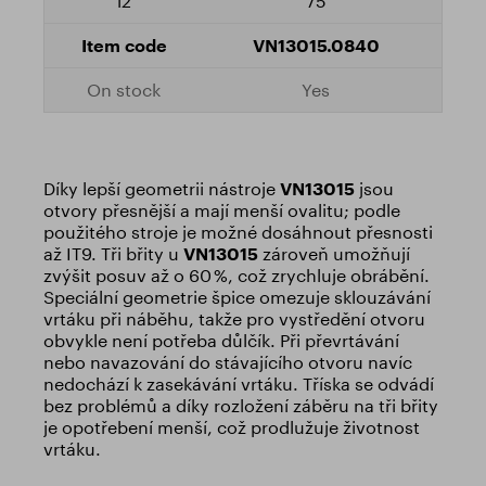
75
VN13015.0840
Yes
Díky lepší geometrii nástroje
VN13015
jsou
otvory přesnější a mají menší ovalitu; podle
použitého stroje je možné dosáhnout přesnosti
až IT9. Tři břity u
VN13015
zároveň umožňují
zvýšit posuv až o 60 %, což zrychluje obrábění.
Speciální geometrie špice omezuje sklouzávání
vrtáku při náběhu, takže pro vystředění otvoru
obvykle není potřeba důlčík. Při převrtávání
nebo navazování do stávajícího otvoru navíc
nedochází k zasekávání vrtáku. Tříska se odvádí
bez problémů a díky rozložení záběru na tři břity
je opotřebení menší, což prodlužuje životnost
vrtáku.