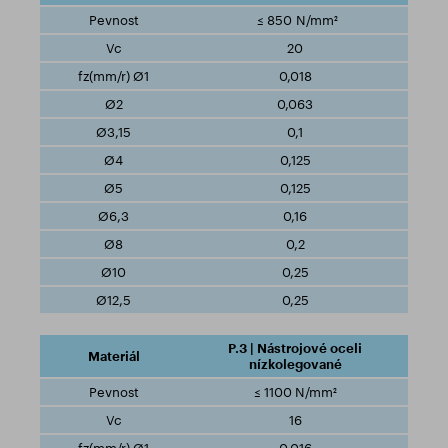
≤ 850 N/mm²
20
0,018
0,063
0,1
0,125
0,125
0,16
0,2
0,25
0,25
P.3 | Nástrojové oceli
nízkolegované
≤ 1100 N/mm²
16