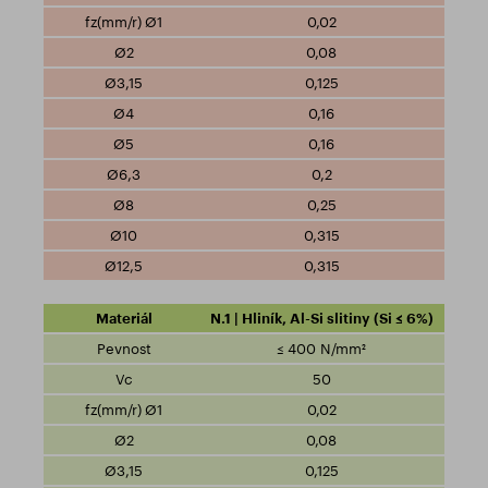
0,02
0,08
0,125
0,16
0,16
0,2
0,25
0,315
0,315
N.1 | Hliník, Al-Si slitiny (Si ≤ 6%)
≤ 400 N/mm²
50
0,02
0,08
0,125