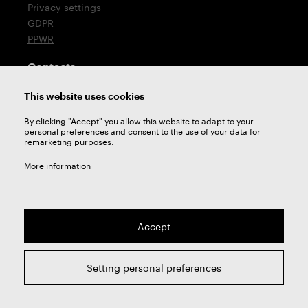
Privacy settings
GDPR
PPWR
Contacts
T: +420 576 777 510
This website uses cookies
E:
sales@zps-fn.cz
By clicking "Accept" you allow this website to adapt to your
personal preferences and consent to the use of your data for
Technical support
remarketing purposes.
E:
support@zps-fn.cz
More information
Accept
2026 © ZPS-FN a.s. | All right reserved
Setting personal preferences
webdesign by
Studio 9