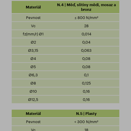
N.4 | Měď, slitiny mědi, mosaz a
bronz
≤ 800 N/mm²
28
0,014
0,04
0,063
0,08
0,08
0,1
0,125
0,16
0,16
N.5 | Plasty
< 300 N/mm²
18