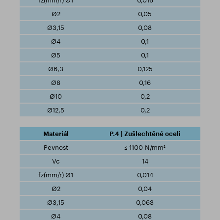
0,016
0,05
0,08
0,1
0,1
0,125
0,16
0,2
0,2
P.4 | Zušlechtěné oceli
≤ 1100 N/mm²
14
0,014
0,04
0,063
0,08