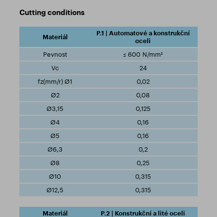
Cutting conditions
P.1 | Automatové a konstrukční
oceli
≤ 600 N/mm²
24
0,02
0,08
0,125
0,16
0,16
0,2
0,25
0,315
0,315
P.2 | Konstrukční a lité oceli