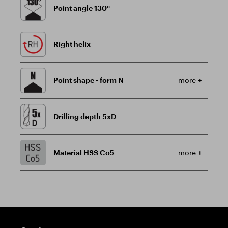
Point angle 130°
Right helix
Point shape - form N
more +
Drilling depth 5xD
Material HSS Co5
more +
Guidepost