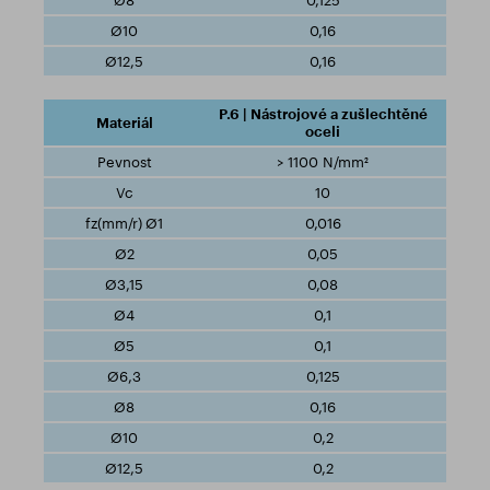
0,125
0,16
0,16
P.6 | Nástrojové a zušlechtěné
oceli
> 1100 N/mm²
10
0,016
0,05
0,08
0,1
0,1
0,125
0,16
0,2
0,2