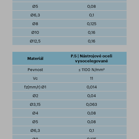
0,08
0,1
0,125
0,16
0,16
P.5 | Nástrojové oceli
vysocelegované
≤ 1100 N/mm²
11
0,014
0,04
0,063
0,08
0,08
0,1