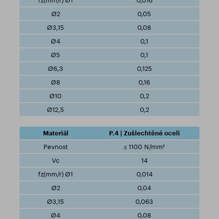
0,016
0,05
0,08
0,1
0,1
0,125
0,16
0,2
0,2
P.4 | Zušlechtěné oceli
≤ 1100 N/mm²
14
0,014
0,04
0,063
0,08