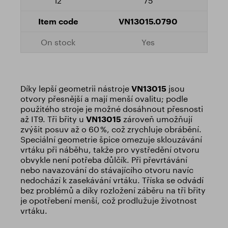
75
VN13015.0790
Yes
Díky lepší geometrii nástroje
VN13015
jsou
otvory přesnější a mají menší ovalitu; podle
použitého stroje je možné dosáhnout přesnosti
až IT9. Tři břity u
VN13015
zároveň umožňují
zvýšit posuv až o 60 %, což zrychluje obrábění.
Speciální geometrie špice omezuje sklouzávání
vrtáku při náběhu, takže pro vystředění otvoru
obvykle není potřeba důlčík. Při převrtávání
nebo navazování do stávajícího otvoru navíc
nedochází k zasekávání vrtáku. Tříska se odvádí
bez problémů a díky rozložení záběru na tři břity
je opotřebení menší, což prodlužuje životnost
vrtáku.