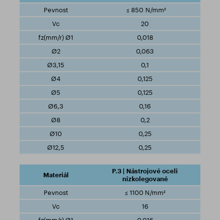
≤ 850 N/mm²
20
0,018
0,063
0,1
0,125
0,125
0,16
0,2
0,25
0,25
P.3 | Nástrojové oceli
nízkolegované
≤ 1100 N/mm²
16