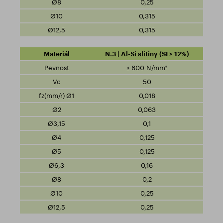
0,25
0,315
0,315
N.3 | Al-Si slitiny (SI > 12%)
≤ 600 N/mm²
50
0,018
0,063
0,1
0,125
0,125
0,16
0,2
0,25
0,25