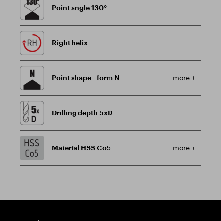
Point angle 130°
Right helix
Point shape - form N
more +
Drilling depth 5xD
Material HSS Co5
more +
Guidepost