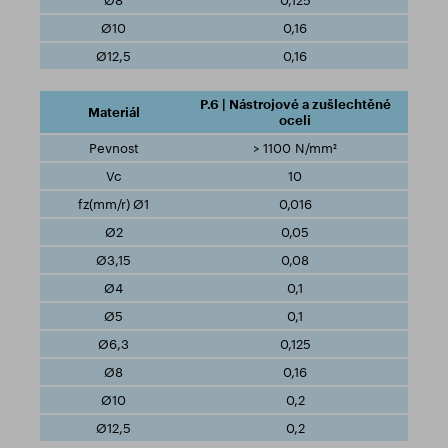
0,125
0,16
0,16
P.6 | Nástrojové a zušlechtěné
oceli
> 1100 N/mm²
10
0,016
0,05
0,08
0,1
0,1
0,125
0,16
0,2
0,2