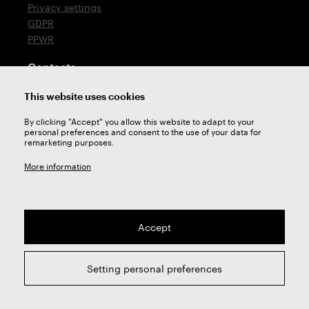
Privacy settings
GDPR
PPWR
Contacts
T: +420 576 777 510
This website uses cookies
E:
sales@zps-fn.cz
By clicking "Accept" you allow this website to adapt to your
personal preferences and consent to the use of your data for
Technical support
remarketing purposes.
E:
support@zps-fn.cz
More information
Accept
2026 © ZPS-FN a.s. | All right reserved
Setting personal preferences
webdesign by
Studio 9