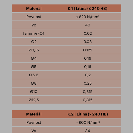
K.1 | Litina (≤ 240 HB)
≤ 820 N/mm²
40
0,02
0,08
0,125
0,16
0,16
0,2
0,25
0,315
0,315
K.2 | Litina (> 240 HB)
> 800 N/mm²
34