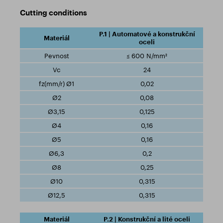
Cutting conditions
P.1 | Automatové a konstrukční
oceli
≤ 600 N/mm²
24
0,02
0,08
0,125
0,16
0,16
0,2
0,25
0,315
0,315
P.2 | Konstrukční a lité oceli