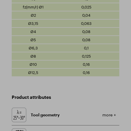
0,025
0,04
0,063
0,08
0,08
0,1
0,125
0,16
0,16
Product attributes
Tool geometry
more +