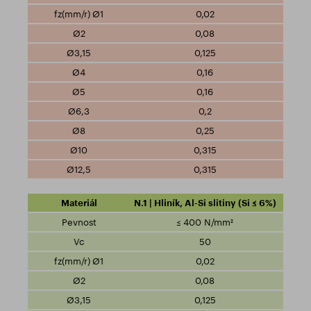
0,02
0,08
0,125
0,16
0,16
0,2
0,25
0,315
0,315
N.1 | Hliník, Al-Si slitiny (Si ≤ 6%)
≤ 400 N/mm²
50
0,02
0,08
0,125