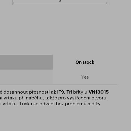
On stock
Yes
é dosáhnout přesnosti až IT9. Tři břity u
VN13015
í vrtáku při náběhu, takže pro vystředění otvoru
 vrtáku. Tříska se odvádí bez problémů a díky