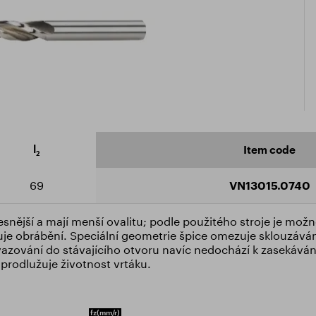
icate ISO 9001:2015
ad catalogue
l
Item code
2
69
VN13015.0740
snější a mají menší ovalitu; podle použitého stroje je možn
uje obrábění. Speciální geometrie špice omezuje sklouzáván
vazování do stávajícího otvoru navíc nedochází k zasekávání
 prodlužuje životnost vrtáku.
fz
(mm/r)