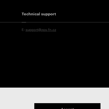
Technical support
E:
support@zps-fn.cz