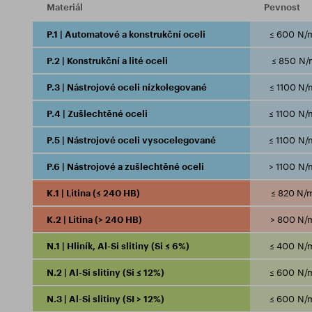
Materiál
Pevnost
P.1 | Automatové a konstrukční oceli
≤ 600 N/
P.2 | Konstrukční a lité oceli
≤ 850 N/
P.3 | Nástrojové oceli nízkolegované
≤ 1100 N
P.4 | Zušlechtěné oceli
≤ 1100 N
P.5 | Nástrojové oceli vysocelegované
≤ 1100 N
P.6 | Nástrojové a zušlechtěné oceli
> 1100 N
K.1 | Litina (≤ 240 HB)
≤ 820 N/
K.2 | Litina (> 240 HB)
> 800 N/
N.1 | Hliník, Al-Si slitiny (Si ≤ 6%)
≤ 400 N/
N.2 | Al-Si slitiny (Si ≤ 12%)
≤ 600 N/
N.3 | Al-Si slitiny (SI > 12%)
≤ 600 N/