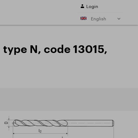
Login
English
r shank end mills
Shell end mills
e)
and their
, type N, code 13015,
s
Drills
ing cutter cutting
Sale
ing conditions of
L SERVICES