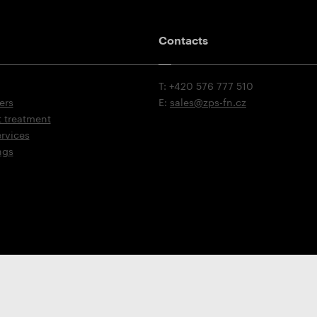
Contacts
T: +420 576 777 510
ers
E:
sales@zps-fn.cz
t treatment
ervices
ngs