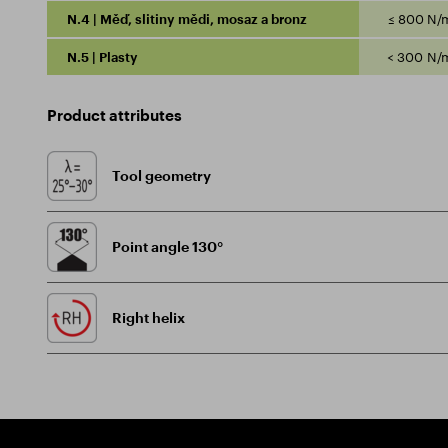
N.4 | Měď, slitiny mědi, mosaz a bronz
≤ 800 N/
N.5 | Plasty
< 300 N/
Product attributes
Tool geometry
Point angle 130°
Right helix