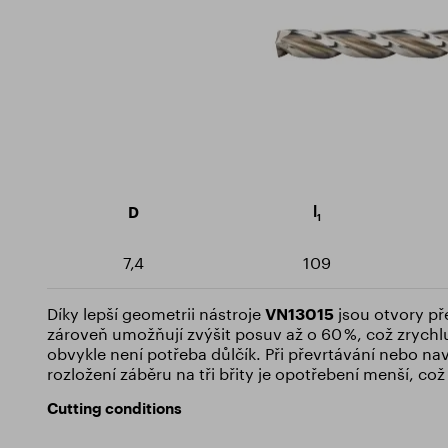
Milling cutters
Sustainability
Certif
Rotary burrs
Training Centre
Downlo
Drills
Threaders
l
D
1
7,4
109
Díky lepší geometrii nástroje
VN13015
jsou otvory pře
zároveň umožňují zvýšit posuv až o 60 %, což zrychl
obvykle není potřeba důlčík. Při převrtávání nebo na
rozložení záběru na tři břity je opotřebení menší, což
Cutting conditions