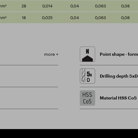
mm²
28
0,014
0,04
0,063
0,08
mm²
18
0,025
0,04
0,063
0,08
more +
Point shape - for
Drilling depth 5xD
Material HSS Co5