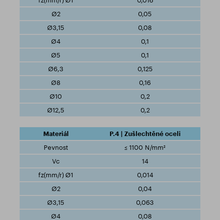
0,016
0,05
0,08
0,1
0,1
0,125
0,16
0,2
0,2
P.4 | Zušlechtěné oceli
≤ 1100 N/mm²
14
0,014
0,04
0,063
0,08