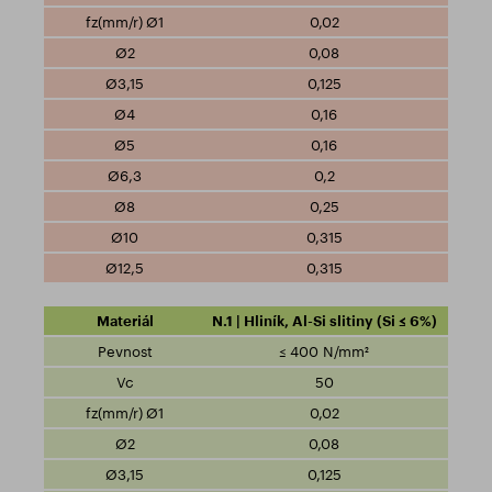
0,02
0,08
0,125
0,16
0,16
0,2
0,25
0,315
0,315
N.1 | Hliník, Al-Si slitiny (Si ≤ 6%)
≤ 400 N/mm²
50
0,02
0,08
0,125