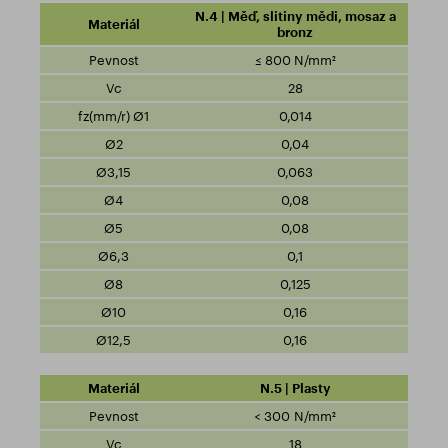
N.4 | Měď, slitiny mědi, mosaz a
bronz
≤ 800 N/mm²
28
0,014
0,04
0,063
0,08
0,08
0,1
0,125
0,16
0,16
N.5 | Plasty
< 300 N/mm²
18