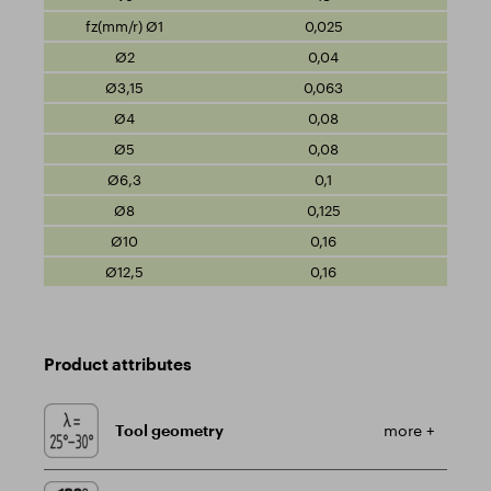
0,025
0,04
0,063
0,08
0,08
0,1
0,125
0,16
0,16
Product attributes
Tool geometry
more +