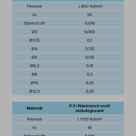
≤ 850 N/mm²
20
0,018
0,063
0,1
0,125
0,125
0,16
0,2
0,25
0,25
P.3 | Nástrojové oceli
nízkolegované
≤ 1100 N/mm²
16