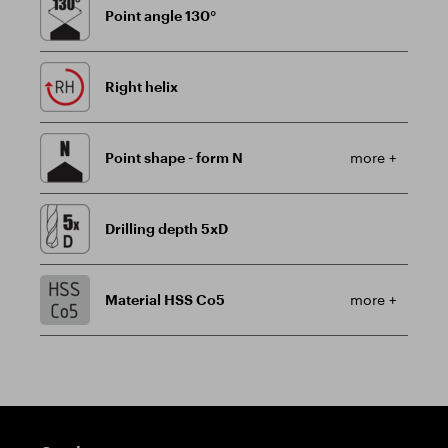
Point angle 130°
Right helix
Point shape - form N
more +
Drilling depth 5xD
Material HSS Co5
more +
Guidepost