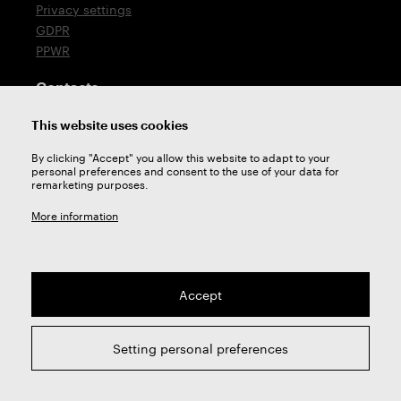
Privacy settings
GDPR
PPWR
Contacts
T: +420 576 777 510
This website uses cookies
E:
sales@zps-fn.cz
By clicking "Accept" you allow this website to adapt to your
personal preferences and consent to the use of your data for
Technical support
remarketing purposes.
E:
support@zps-fn.cz
More information
Accept
2026 © ZPS-FN a.s. | All right reserved
Setting personal preferences
webdesign by
Studio 9