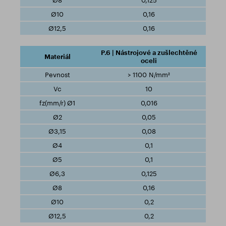
0,125
0,16
0,16
P.6 | Nástrojové a zušlechtěné
oceli
> 1100 N/mm²
10
0,016
0,05
0,08
0,1
0,1
0,125
0,16
0,2
0,2