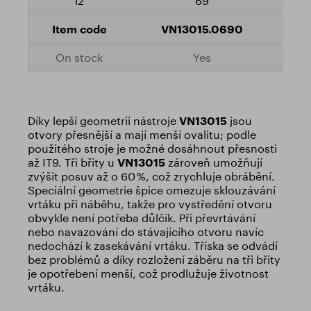
69
VN13015.0690
Yes
Díky lepší geometrii nástroje
VN13015
jsou
otvory přesnější a mají menší ovalitu; podle
použitého stroje je možné dosáhnout přesnosti
až IT9. Tři břity u
VN13015
zároveň umožňují
zvýšit posuv až o 60 %, což zrychluje obrábění.
Speciální geometrie špice omezuje sklouzávání
vrtáku při náběhu, takže pro vystředění otvoru
obvykle není potřeba důlčík. Při převrtávání
nebo navazování do stávajícího otvoru navíc
nedochází k zasekávání vrtáku. Tříska se odvádí
bez problémů a díky rozložení záběru na tři břity
je opotřebení menší, což prodlužuje životnost
vrtáku.