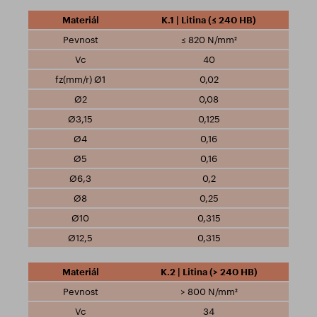
K.1 | Litina (≤ 240 HB)
≤ 820 N/mm²
40
0,02
0,08
0,125
0,16
0,16
0,2
0,25
0,315
0,315
K.2 | Litina (> 240 HB)
> 800 N/mm²
34