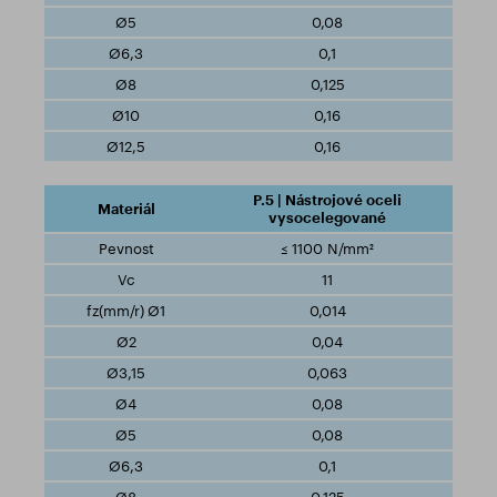
0,08
0,1
0,125
0,16
0,16
P.5 | Nástrojové oceli
vysocelegované
≤ 1100 N/mm²
11
0,014
0,04
0,063
0,08
0,08
0,1