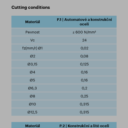
Cutting conditions
P.1 | Automatové a konstrukční
oceli
≤ 600 N/mm²
24
0,02
0,08
0,125
0,16
0,16
0,2
0,25
0,315
0,315
P.2 | Konstrukční a lité oceli