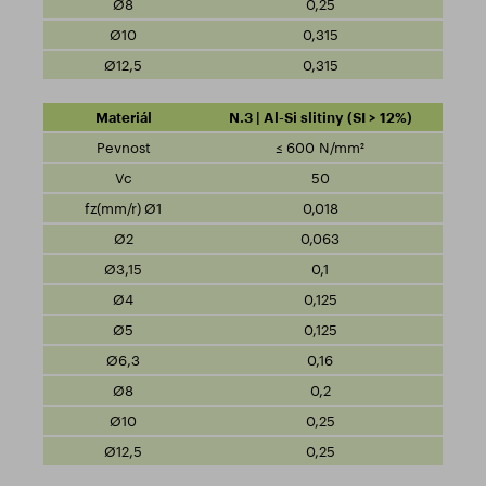
0,25
0,315
0,315
N.3 | Al-Si slitiny (SI > 12%)
≤ 600 N/mm²
50
0,018
0,063
0,1
0,125
0,125
0,16
0,2
0,25
0,25