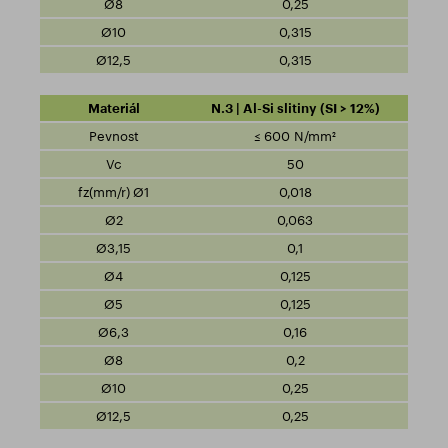
0,25
0,315
0,315
N.3 | Al-Si slitiny (SI > 12%)
≤ 600 N/mm²
50
0,018
0,063
0,1
0,125
0,125
0,16
0,2
0,25
0,25