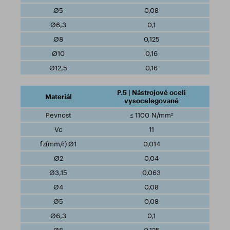
0,08
0,1
0,125
0,16
0,16
P.5 | Nástrojové oceli
vysocelegované
≤ 1100 N/mm²
11
0,014
0,04
0,063
0,08
0,08
0,1