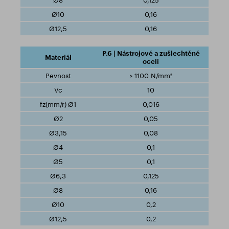
0,125
0,16
0,16
P.6 | Nástrojové a zušlechtěné
oceli
> 1100 N/mm²
10
0,016
0,05
0,08
0,1
0,1
0,125
0,16
0,2
0,2