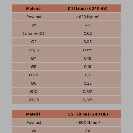
K.1 | Litina (≤ 240 HB)
≤ 820 N/mm²
40
0,02
0,08
0,125
0,16
0,16
0,2
0,25
0,315
0,315
K.2 | Litina (> 240 HB)
> 800 N/mm²
34