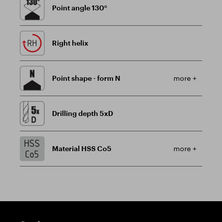
Point angle 130°
Right helix
Point shape - form N
more +
Drilling depth 5xD
Material HSS Co5
more +
Guidepost