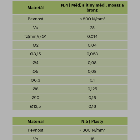
N.4 | Měď, slitiny mědi, mosaz a
bronz
≤ 800 N/mm²
28
0,014
0,04
0,063
0,08
0,08
0,1
0,125
0,16
0,16
N.5 | Plasty
< 300 N/mm²
18