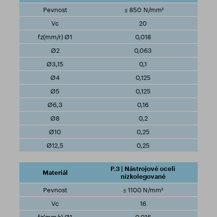
≤ 850 N/mm²
20
0,018
0,063
0,1
0,125
0,125
0,16
0,2
0,25
0,25
P.3 | Nástrojové oceli
nízkolegované
≤ 1100 N/mm²
16