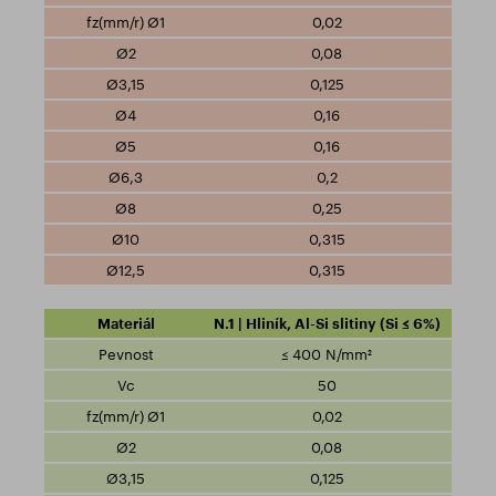
0,02
0,08
0,125
0,16
0,16
0,2
0,25
0,315
0,315
N.1 | Hliník, Al-Si slitiny (Si ≤ 6%)
≤ 400 N/mm²
50
0,02
0,08
0,125