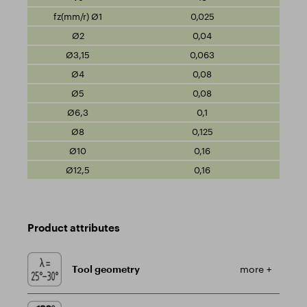
0,025
0,04
0,063
0,08
0,08
0,1
0,125
0,16
0,16
Product attributes
Tool geometry
more +