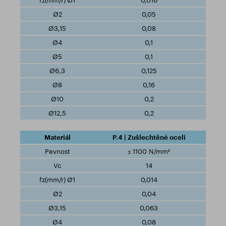
0,016
0,05
0,08
0,1
0,1
0,125
0,16
0,2
0,2
P.4 | Zušlechtěné oceli
≤ 1100 N/mm²
14
0,014
0,04
0,063
0,08