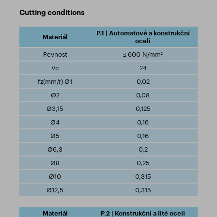
Cutting conditions
P.1 | Automatové a konstrukční
oceli
≤ 600 N/mm²
24
0,02
0,08
0,125
0,16
0,16
0,2
0,25
0,315
0,315
P.2 | Konstrukční a lité oceli