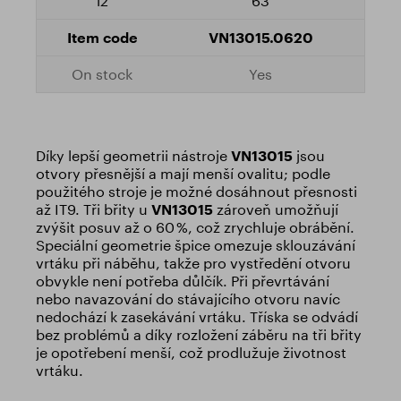
63
VN13015.0620
Yes
Díky lepší geometrii nástroje
VN13015
jsou
otvory přesnější a mají menší ovalitu; podle
použitého stroje je možné dosáhnout přesnosti
až IT9. Tři břity u
VN13015
zároveň umožňují
zvýšit posuv až o 60 %, což zrychluje obrábění.
Speciální geometrie špice omezuje sklouzávání
vrtáku při náběhu, takže pro vystředění otvoru
obvykle není potřeba důlčík. Při převrtávání
nebo navazování do stávajícího otvoru navíc
nedochází k zasekávání vrtáku. Tříska se odvádí
bez problémů a díky rozložení záběru na tři břity
je opotřebení menší, což prodlužuje životnost
vrtáku.