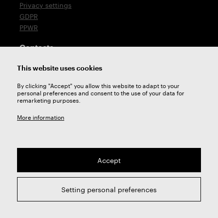
Privacy settings
GDPR
PPWR
Contacts
T: +420 576 777 510
This website uses cookies
E:
sales@zps-fn.cz
By clicking "Accept" you allow this website to adapt to your
personal preferences and consent to the use of your data for
Technical support
remarketing purposes.
E:
support@zps-fn.cz
More information
Accept
2026 © ZPS-FN a.s. | All right reserved
Setting personal preferences
webdesign by
Studio 9