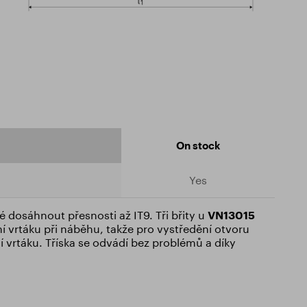
On stock
Yes
é dosáhnout přesnosti až IT9. Tři břity u
VN13015
í vrtáku při náběhu, takže pro vystředění otvoru
 vrtáku. Tříska se odvádí bez problémů a díky