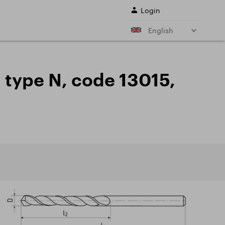
Login
English
r shank end mills
Shell end mills
e)
and their
, type N, code 13015,
s
Drills
ing cutter cutting
Sale
ing conditions of
L SERVICES