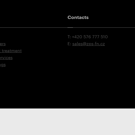
Contacts
T: +420 576 777 510
ers
E:
sales@zps-fn.cz
t treatment
ervices
ngs