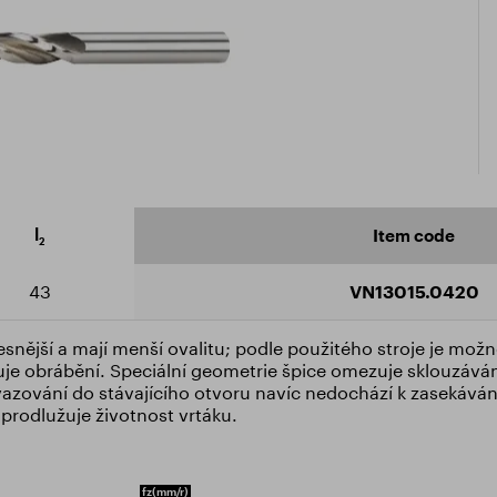
icate ISO 9001:2015
ad catalogue
l
Item code
2
43
VN13015.0420
snější a mají menší ovalitu; podle použitého stroje je možn
uje obrábění. Speciální geometrie špice omezuje sklouzáván
vazování do stávajícího otvoru navíc nedochází k zasekávání
 prodlužuje životnost vrtáku.
fz
(mm/r)