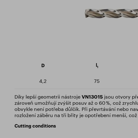
Milling cutters
Sustainability
Certif
Rotary burrs
Training Centre
Downlo
Drills
Threaders
l
D
1
4,2
75
Díky lepší geometrii nástroje
VN13015
jsou otvory pře
zároveň umožňují zvýšit posuv až o 60 %, což zrychl
obvykle není potřeba důlčík. Při převrtávání nebo na
rozložení záběru na tři břity je opotřebení menší, což
Cutting conditions