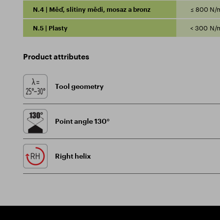
N.4 | Měď, slitiny mědi, mosaz a bronz
≤ 800 N/
N.5 | Plasty
< 300 N/
Product attributes
Tool geometry
Point angle 130°
Right helix