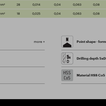
mm²
28
0,014
0,04
0,063
0,08
mm²
18
0,025
0,04
0,063
0,08
more +
Point shape - for
Drilling depth 5xD
Material HSS Co5