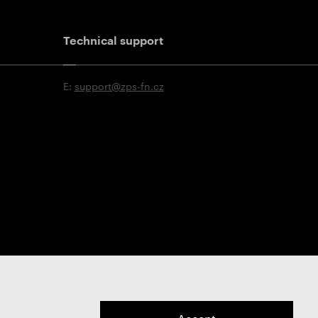
Technical support
E:
support@zps-fn.cz