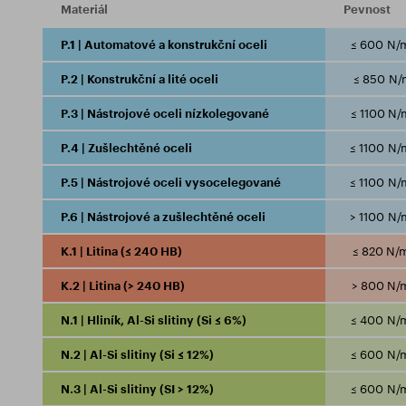
Materiál
Pevnost
P.1 | Automatové a konstrukční oceli
≤ 600 N/
P.2 | Konstrukční a lité oceli
≤ 850 N/
P.3 | Nástrojové oceli nízkolegované
≤ 1100 N
P.4 | Zušlechtěné oceli
≤ 1100 N
P.5 | Nástrojové oceli vysocelegované
≤ 1100 N
P.6 | Nástrojové a zušlechtěné oceli
> 1100 N
K.1 | Litina (≤ 240 HB)
≤ 820 N/
K.2 | Litina (> 240 HB)
> 800 N/
N.1 | Hliník, Al-Si slitiny (Si ≤ 6%)
≤ 400 N/
N.2 | Al-Si slitiny (Si ≤ 12%)
≤ 600 N/
N.3 | Al-Si slitiny (SI > 12%)
≤ 600 N/