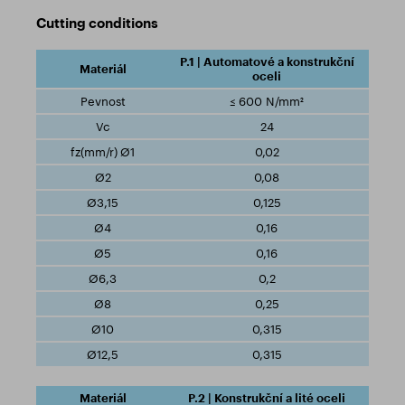
Cutting conditions
P.1 | Automatové a konstrukční
oceli
≤ 600 N/mm²
24
0,02
0,08
0,125
0,16
0,16
0,2
0,25
0,315
0,315
P.2 | Konstrukční a lité oceli