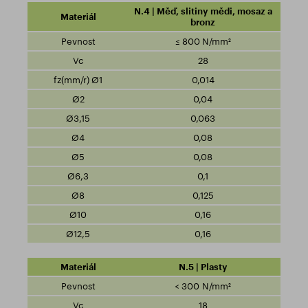
N.4 | Měď, slitiny mědi, mosaz a
bronz
≤ 800 N/mm²
28
0,014
0,04
0,063
0,08
0,08
0,1
0,125
0,16
0,16
N.5 | Plasty
< 300 N/mm²
18