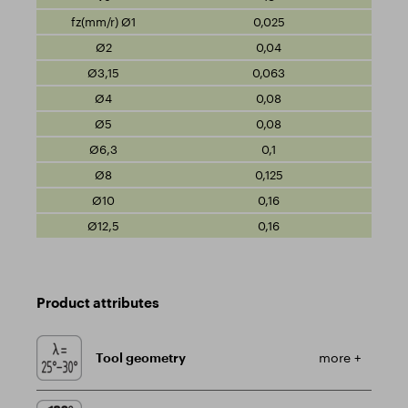
0,025
0,04
0,063
0,08
0,08
0,1
0,125
0,16
0,16
Product attributes
Tool geometry
more +