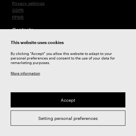
Privacy settings
GDPR
PPWR
Contacts
T: +420 576 777 510
This website uses cookies
E:
sales@zps-fn.cz
By clicking "Accept" you allow this website to adapt to your
personal preferences and consent to the use of your data for
Technical support
remarketing purposes.
E:
support@zps-fn.cz
More information
Accept
2026 © ZPS-FN a.s. | All right reserved
Setting personal preferences
webdesign by
Studio 9