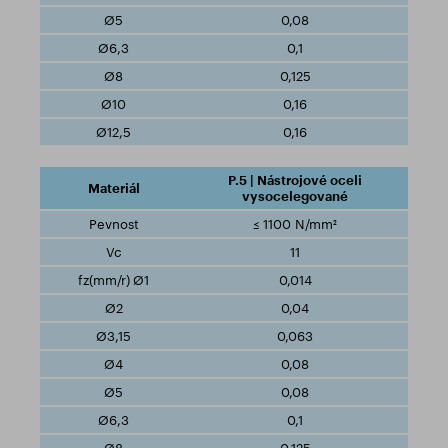
0,08
0,1
0,125
0,16
0,16
P.5 | Nástrojové oceli
vysocelegované
≤ 1100 N/mm²
11
0,014
0,04
0,063
0,08
0,08
0,1