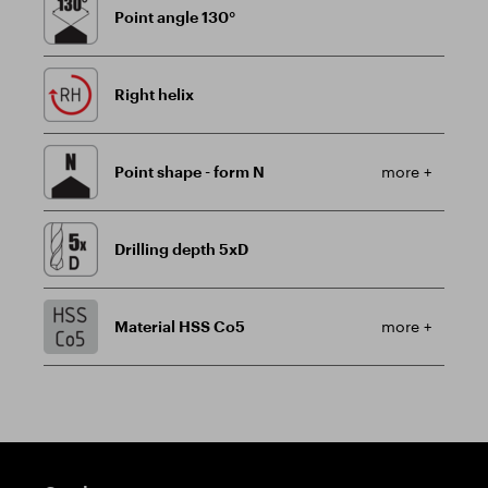
Point angle 130°
Right helix
Point shape - form N
more +
Drilling depth 5xD
Material HSS Co5
more +
Guidepost