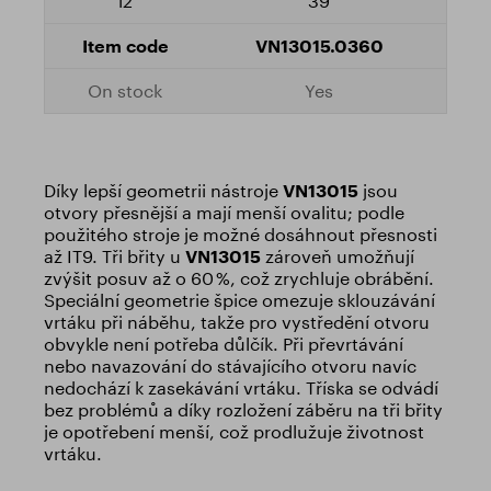
39
VN13015.0360
Yes
Díky lepší geometrii nástroje
VN13015
jsou
otvory přesnější a mají menší ovalitu; podle
použitého stroje je možné dosáhnout přesnosti
až IT9. Tři břity u
VN13015
zároveň umožňují
zvýšit posuv až o 60 %, což zrychluje obrábění.
Speciální geometrie špice omezuje sklouzávání
vrtáku při náběhu, takže pro vystředění otvoru
obvykle není potřeba důlčík. Při převrtávání
nebo navazování do stávajícího otvoru navíc
nedochází k zasekávání vrtáku. Tříska se odvádí
bez problémů a díky rozložení záběru na tři břity
je opotřebení menší, což prodlužuje životnost
vrtáku.