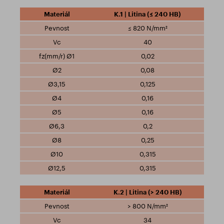
K.1 | Litina (≤ 240 HB)
≤ 820 N/mm²
40
0,02
0,08
0,125
0,16
0,16
0,2
0,25
0,315
0,315
K.2 | Litina (> 240 HB)
> 800 N/mm²
34