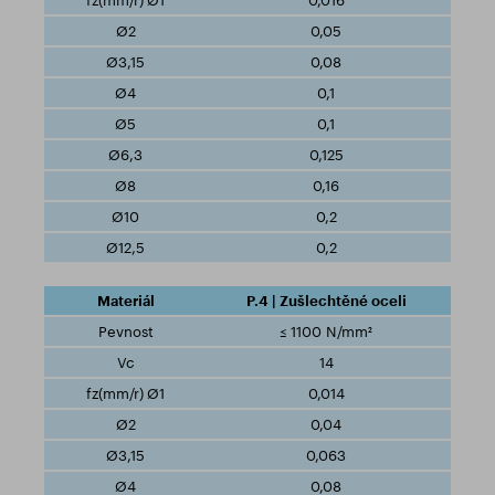
0,016
0,05
0,08
0,1
0,1
0,125
0,16
0,2
0,2
P.4 | Zušlechtěné oceli
≤ 1100 N/mm²
14
0,014
0,04
0,063
0,08