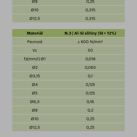
0,25
0,315
0,315
N.3 | Al-Si slitiny (SI > 12%)
≤ 600 N/mm²
50
0,018
0,063
0,1
0,125
0,125
0,16
0,2
0,25
0,25