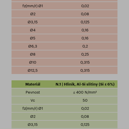
0,02
0,08
0,125
0,16
0,16
0,2
0,25
0,315
0,315
N.1 | Hliník, Al-Si slitiny (Si ≤ 6%)
≤ 400 N/mm²
50
0,02
0,08
0,125