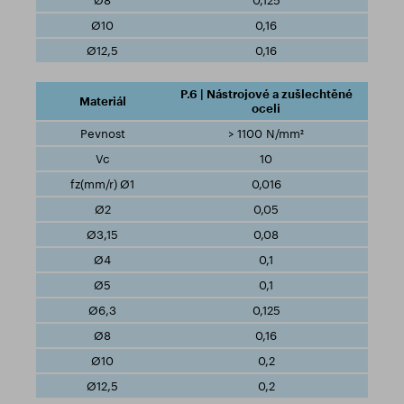
0,125
0,16
0,16
P.6 | Nástrojové a zušlechtěné
oceli
> 1100 N/mm²
10
0,016
0,05
0,08
0,1
0,1
0,125
0,16
0,2
0,2