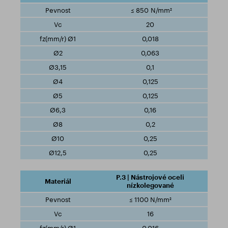
≤ 850 N/mm²
20
0,018
0,063
0,1
0,125
0,125
0,16
0,2
0,25
0,25
P.3 | Nástrojové oceli
nízkolegované
≤ 1100 N/mm²
16