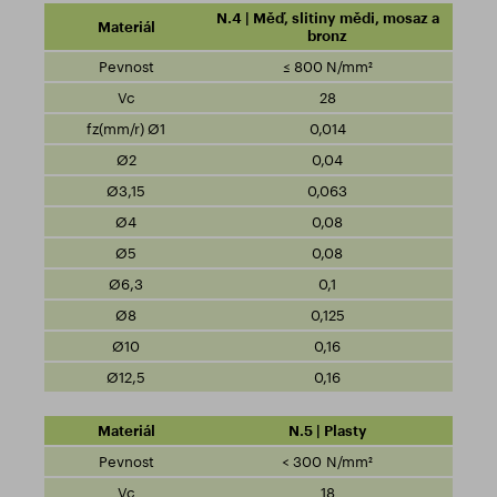
N.4 | Měď, slitiny mědi, mosaz a
bronz
≤ 800 N/mm²
28
0,014
0,04
0,063
0,08
0,08
0,1
0,125
0,16
0,16
N.5 | Plasty
< 300 N/mm²
18