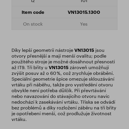
101
VN13015.1300
Yes
Díky lepší geometrii nástroje
VN13015
jsou
otvory přesnější a mají menší ovalitu; podle
použitého stroje je možné dosáhnout přesnosti
až IT9. Tři břity u
VN13015
zároveň umožňují
zvýšit posuv až o 60 %, což zrychluje obrábění.
Speciální geometrie špice omezuje sklouzávání
vrtáku při náběhu, takže pro vystředění otvoru
obvykle není potřeba důlčík. Při převrtávání
nebo navazování do stávajícího otvoru navíc
nedochází k zasekávání vrtáku. Tříska se odvádí
bez problémů a díky rozložení záběru na tři břity
je opotřebení menší, což prodlužuje životnost
vrtáku.