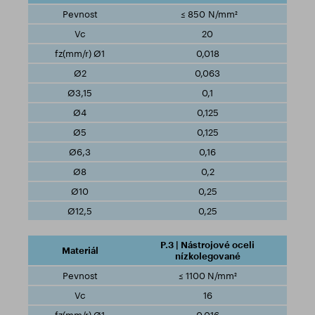
≤ 850 N/mm²
20
0,018
0,063
0,1
0,125
0,125
0,16
0,2
0,25
0,25
P.3 | Nástrojové oceli
nízkolegované
≤ 1100 N/mm²
16