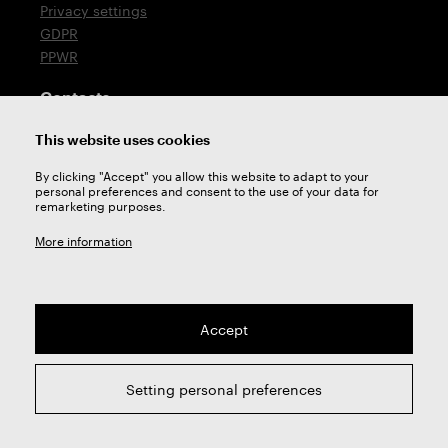
Privacy settings
GDPR
PPWR
Contacts
T: +420 576 777 510
This website uses cookies
E:
sales@zps-fn.cz
By clicking "Accept" you allow this website to adapt to your
personal preferences and consent to the use of your data for
Technical support
remarketing purposes.
E:
support@zps-fn.cz
More information
Accept
2026 © ZPS-FN a.s. | All right reserved
Setting personal preferences
webdesign by
Studio 9