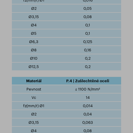
0,016
0,05
0,08
0,1
0,1
0,125
0,16
0,2
0,2
P.4 | Zušlechtěné oceli
≤ 1100 N/mm²
14
0,014
0,04
0,063
0,08