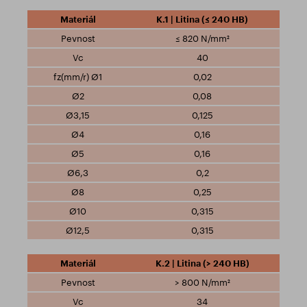
K.1 | Litina (≤ 240 HB)
≤ 820 N/mm²
40
0,02
0,08
0,125
0,16
0,16
0,2
0,25
0,315
0,315
K.2 | Litina (> 240 HB)
> 800 N/mm²
34