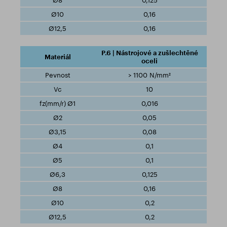
0,125
0,16
0,16
P.6 | Nástrojové a zušlechtěné
oceli
> 1100 N/mm²
10
0,016
0,05
0,08
0,1
0,1
0,125
0,16
0,2
0,2