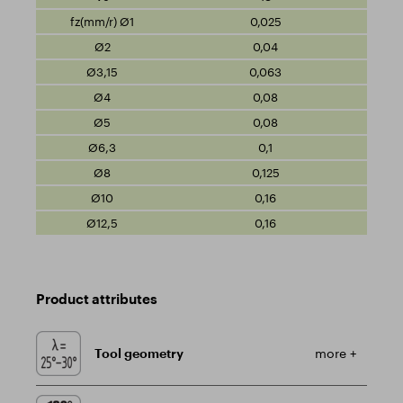
0,025
0,04
0,063
0,08
0,08
0,1
0,125
0,16
0,16
Product attributes
Tool geometry
more +