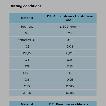
Cutting conditions
P.1 | Automatové a konstrukční
oceli
≤ 600 N/mm²
24
0,02
0,08
0,125
0,16
0,16
0,2
0,25
0,315
0,315
P.2 | Konstrukční a lité oceli