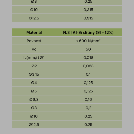
0,25
0,315
0,315
N.3 | Al-Si slitiny (SI > 12%)
≤ 600 N/mm²
50
0,018
0,063
0,1
0,125
0,125
0,16
0,2
0,25
0,25