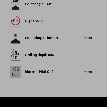
Point angle 130°
Right helix
Point shape - form N
more +
Drilling depth 5xD
Material HSS Co5
more +
Guidepost