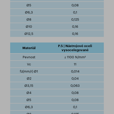
0,08
0,1
0,125
0,16
0,16
P.5 | Nástrojové oceli
vysocelegované
≤ 1100 N/mm²
11
0,014
0,04
0,063
0,08
0,08
0,1