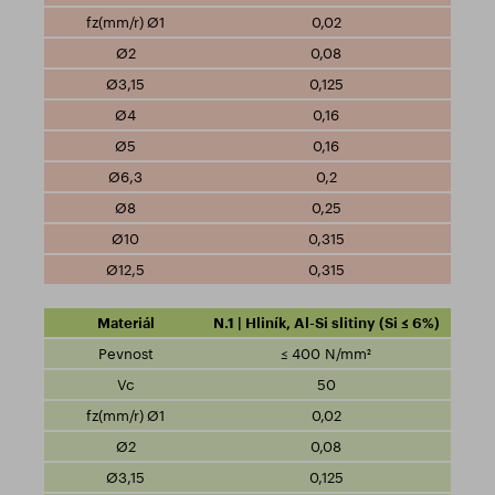
0,02
0,08
0,125
0,16
0,16
0,2
0,25
0,315
0,315
N.1 | Hliník, Al-Si slitiny (Si ≤ 6%)
≤ 400 N/mm²
50
0,02
0,08
0,125