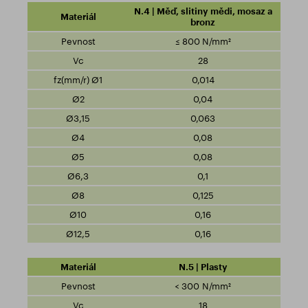
N.4 | Měď, slitiny mědi, mosaz a
bronz
≤ 800 N/mm²
28
0,014
0,04
0,063
0,08
0,08
0,1
0,125
0,16
0,16
N.5 | Plasty
< 300 N/mm²
18