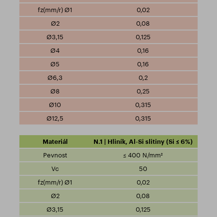
0,02
0,08
0,125
0,16
0,16
0,2
0,25
0,315
0,315
N.1 | Hliník, Al-Si slitiny (Si ≤ 6%)
≤ 400 N/mm²
50
0,02
0,08
0,125