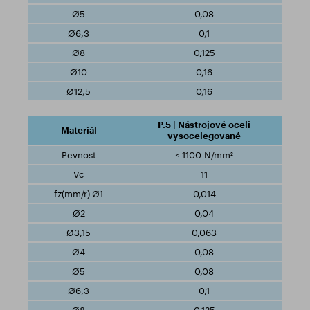
0,08
0,1
0,125
0,16
0,16
P.5 | Nástrojové oceli
vysocelegované
≤ 1100 N/mm²
11
0,014
0,04
0,063
0,08
0,08
0,1