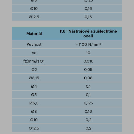
0,125
0,16
0,16
P.6 | Nástrojové a zušlechtěné
oceli
> 1100 N/mm²
10
0,016
0,05
0,08
0,1
0,1
0,125
0,16
0,2
0,2