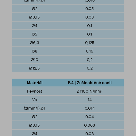
0,016
0,05
0,08
0,1
0,1
0,125
0,16
0,2
0,2
P.4 | Zušlechtěné oceli
≤ 1100 N/mm²
14
0,014
0,04
0,063
0,08