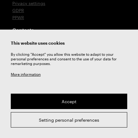
Privacy settings
GDPR
PPWR
Contacts
T: +420 576 777 510
This website uses cookies
E:
sales@zps-fn.cz
By clicking "Accept" you allow this website to adapt to your
personal preferences and consent to the use of your data for
Technical support
remarketing purposes.
E:
support@zps-fn.cz
More information
Accept
2026 © ZPS-FN a.s. | All right reserved
Setting personal preferences
webdesign by
Studio 9