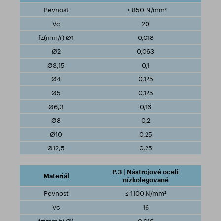
≤ 850 N/mm²
20
0,018
0,063
0,1
0,125
0,125
0,16
0,2
0,25
0,25
P.3 | Nástrojové oceli
nízkolegované
≤ 1100 N/mm²
16