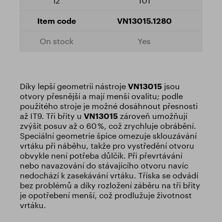
101
VN13015.1280
Yes
Díky lepší geometrii nástroje
VN13015
jsou
otvory přesnější a mají menší ovalitu; podle
použitého stroje je možné dosáhnout přesnosti
až IT9. Tři břity u
VN13015
zároveň umožňují
zvýšit posuv až o 60 %, což zrychluje obrábění.
Speciální geometrie špice omezuje sklouzávání
vrtáku při náběhu, takže pro vystředění otvoru
obvykle není potřeba důlčík. Při převrtávání
nebo navazování do stávajícího otvoru navíc
nedochází k zasekávání vrtáku. Tříska se odvádí
bez problémů a díky rozložení záběru na tři břity
je opotřebení menší, což prodlužuje životnost
vrtáku.