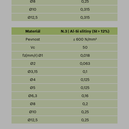
0,25
0,315
0,315
N.3 | Al-Si slitiny (SI > 12%)
≤ 600 N/mm²
50
0,018
0,063
0,1
0,125
0,125
0,16
0,2
0,25
0,25