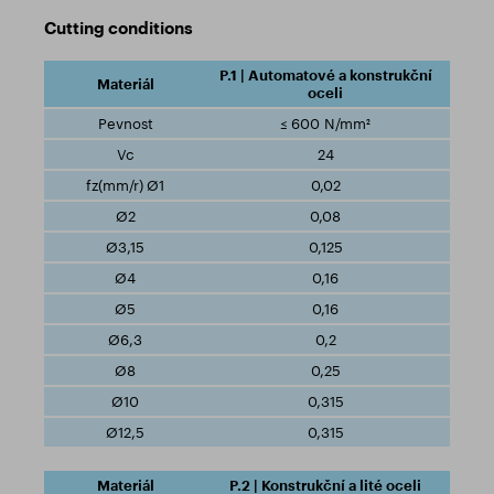
Cutting conditions
P.1 | Automatové a konstrukční
oceli
≤ 600 N/mm²
24
0,02
0,08
0,125
0,16
0,16
0,2
0,25
0,315
0,315
P.2 | Konstrukční a lité oceli