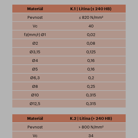
K.1 | Litina (≤ 240 HB)
≤ 820 N/mm²
40
0,02
0,08
0,125
0,16
0,16
0,2
0,25
0,315
0,315
K.2 | Litina (> 240 HB)
> 800 N/mm²
34