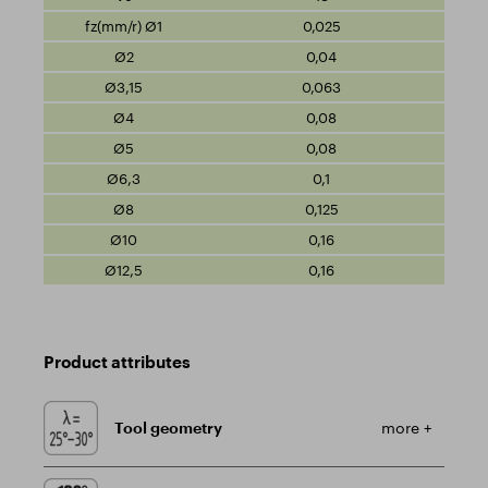
0,025
0,04
0,063
0,08
0,08
0,1
0,125
0,16
0,16
Product attributes
Tool geometry
more +