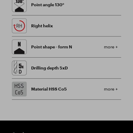
Point angle 130°
Right helix
Point shape - form N
more +
Drilling depth 5xD
Material HSS Co5
more +
Guidepost