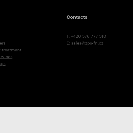
Contacts
T: +420 576 777 510
ers
E:
sales@zps-fn.cz
t treatment
ervices
ngs