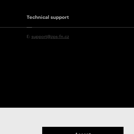
Technical support
E:
support@zps-fn.cz