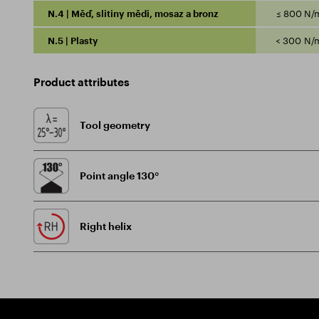
N.4 | Měď, slitiny mědi, mosaz a bronz
≤ 800 N/
N.5 | Plasty
< 300 N/
Product attributes
Tool geometry
Point angle 130°
Right helix