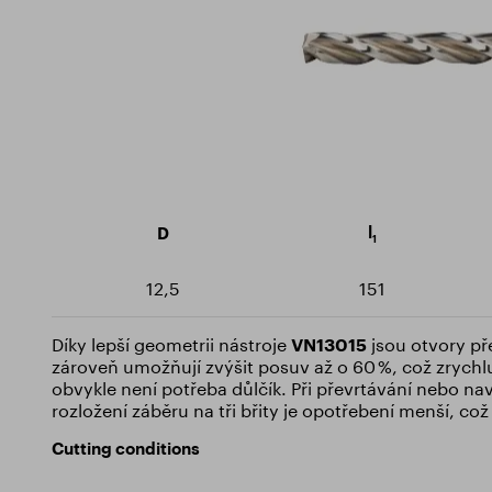
Milling cutters
Sustainability
Certif
Rotary burrs
Training Centre
Downlo
Drills
Threaders
l
D
1
12,5
151
Díky lepší geometrii nástroje
VN13015
jsou otvory pře
zároveň umožňují zvýšit posuv až o 60 %, což zrychl
obvykle není potřeba důlčík. Při převrtávání nebo na
rozložení záběru na tři břity je opotřebení menší, což
Cutting conditions