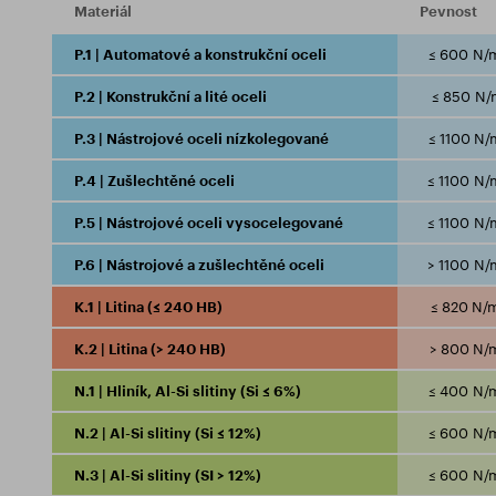
Materiál
Pevnost
P.1 | Automatové a konstrukční oceli
≤ 600 N/
P.2 | Konstrukční a lité oceli
≤ 850 N/
P.3 | Nástrojové oceli nízkolegované
≤ 1100 N
P.4 | Zušlechtěné oceli
≤ 1100 N
P.5 | Nástrojové oceli vysocelegované
≤ 1100 N
P.6 | Nástrojové a zušlechtěné oceli
> 1100 N
K.1 | Litina (≤ 240 HB)
≤ 820 N/
K.2 | Litina (> 240 HB)
> 800 N/
N.1 | Hliník, Al-Si slitiny (Si ≤ 6%)
≤ 400 N/
N.2 | Al-Si slitiny (Si ≤ 12%)
≤ 600 N/
N.3 | Al-Si slitiny (SI > 12%)
≤ 600 N/