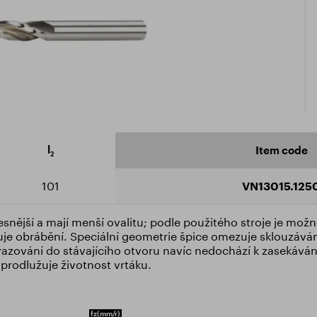
icate ISO 9001:2015
ad catalogue
l
Item code
2
101
VN13015.125
snější a mají menší ovalitu; podle použitého stroje je možn
uje obrábění. Speciální geometrie špice omezuje sklouzáván
vazování do stávajícího otvoru navíc nedochází k zasekávání
 prodlužuje životnost vrtáku.
fz
(mm/r)