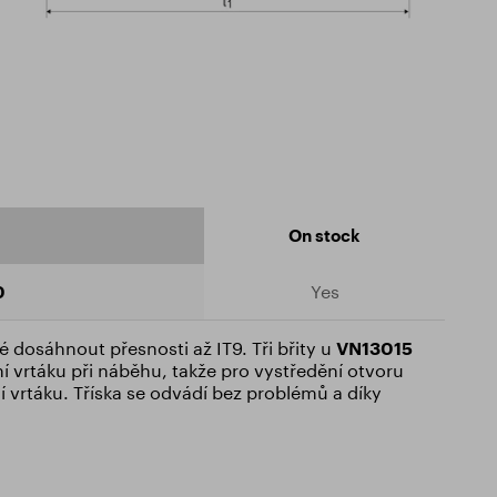
On stock
0
Yes
é dosáhnout přesnosti až IT9. Tři břity u
VN13015
í vrtáku při náběhu, takže pro vystředění otvoru
 vrtáku. Tříska se odvádí bez problémů a díky