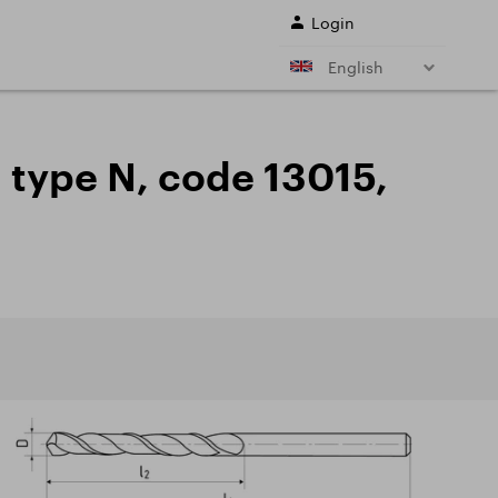
Login
English
r shank end mills
Shell end mills
e)
and their
, type N, code 13015,
s
Drills
ing cutter cutting
Sale
ing conditions of
L SERVICES