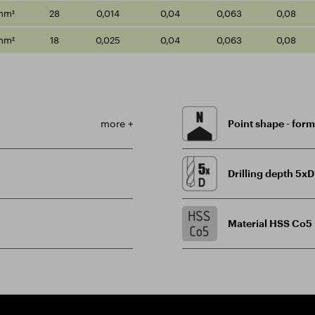
mm²
28
0,014
0,04
0,063
0,08
mm²
18
0,025
0,04
0,063
0,08
more +
Point shape - for
Drilling depth 5xD
Material HSS Co5