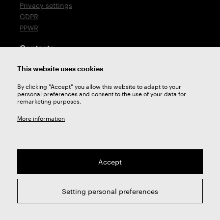
Privacy settings
GDPR
PPWR
Contacts
T: +420 576 777 510
This website uses cookies
E:
sales@zps-fn.cz
By clicking "Accept" you allow this website to adapt to your
personal preferences and consent to the use of your data for
Technical support
remarketing purposes.
E:
support@zps-fn.cz
More information
Accept
2026 © ZPS-FN a.s. | All right reserved
Setting personal preferences
webdesign by
Studio 9