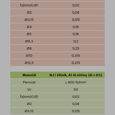
0,02
0,08
0,125
0,16
0,16
0,2
0,25
0,315
0,315
N.1 | Hliník, Al-Si slitiny (Si ≤ 6%)
≤ 400 N/mm²
50
0,02
0,08
0,125