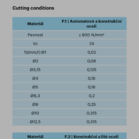
Cutting conditions
P.1 | Automatové a konstrukční
oceli
≤ 600 N/mm²
24
0,02
0,08
0,125
0,16
0,16
0,2
0,25
0,315
0,315
P.2 | Konstrukční a lité oceli