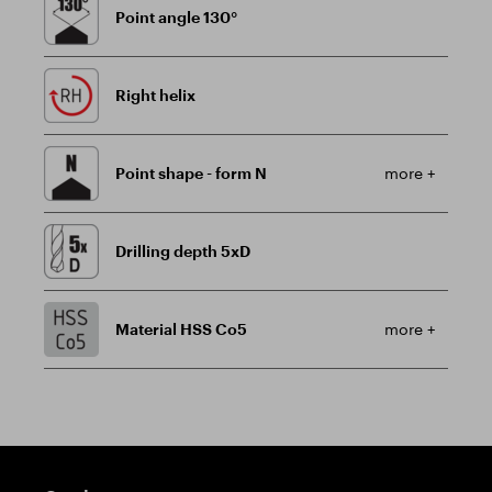
Point angle 130°
Right helix
Point shape - form N
more +
Drilling depth 5xD
Material HSS Co5
more +
Guidepost