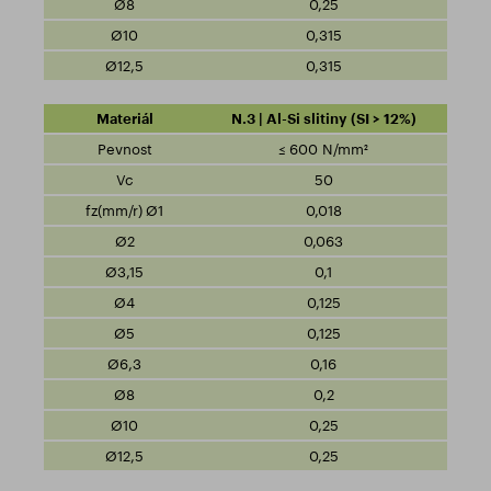
0,25
0,315
0,315
N.3 | Al-Si slitiny (SI > 12%)
≤ 600 N/mm²
50
0,018
0,063
0,1
0,125
0,125
0,16
0,2
0,25
0,25