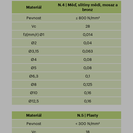
N.4 | Měď, slitiny mědi, mosaz a
bronz
≤ 800 N/mm²
28
0,014
0,04
0,063
0,08
0,08
0,1
0,125
0,16
0,16
N.5 | Plasty
< 300 N/mm²
18