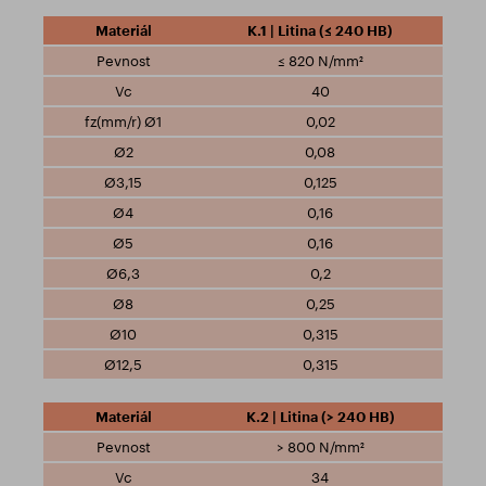
K.1 | Litina (≤ 240 HB)
≤ 820 N/mm²
40
0,02
0,08
0,125
0,16
0,16
0,2
0,25
0,315
0,315
K.2 | Litina (> 240 HB)
> 800 N/mm²
34