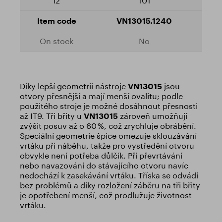
101
VN13015.1240
No
Díky lepší geometrii nástroje
VN13015
jsou
otvory přesnější a mají menší ovalitu; podle
použitého stroje je možné dosáhnout přesnosti
až IT9. Tři břity u
VN13015
zároveň umožňují
zvýšit posuv až o 60 %, což zrychluje obrábění.
Speciální geometrie špice omezuje sklouzávání
vrtáku při náběhu, takže pro vystředění otvoru
obvykle není potřeba důlčík. Při převrtávání
nebo navazování do stávajícího otvoru navíc
nedochází k zasekávání vrtáku. Tříska se odvádí
bez problémů a díky rozložení záběru na tři břity
je opotřebení menší, což prodlužuje životnost
vrtáku.