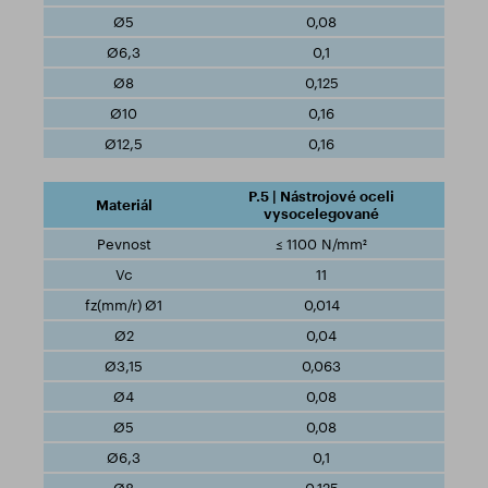
0,08
0,1
0,125
0,16
0,16
P.5 | Nástrojové oceli
vysocelegované
≤ 1100 N/mm²
11
0,014
0,04
0,063
0,08
0,08
0,1