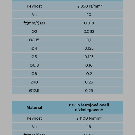
≤ 850 N/mm²
20
0,018
0,063
0,1
0,125
0,125
0,16
0,2
0,25
0,25
P.3 | Nástrojové oceli
nízkolegované
≤ 1100 N/mm²
16