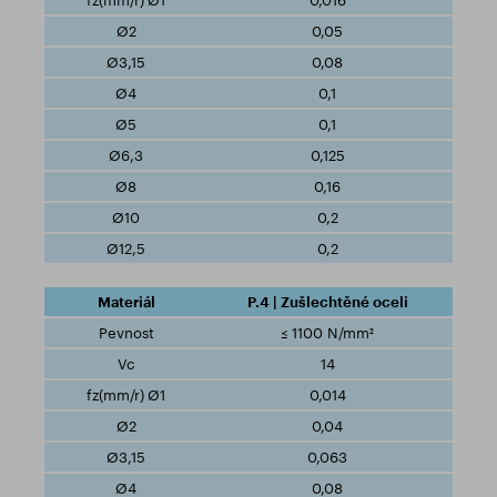
0,016
0,05
0,08
0,1
0,1
0,125
0,16
0,2
0,2
P.4 | Zušlechtěné oceli
≤ 1100 N/mm²
14
0,014
0,04
0,063
0,08