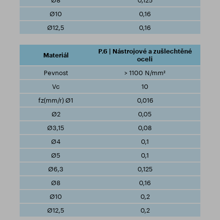
0,125
0,16
0,16
P.6 | Nástrojové a zušlechtěné
oceli
> 1100 N/mm²
10
0,016
0,05
0,08
0,1
0,1
0,125
0,16
0,2
0,2