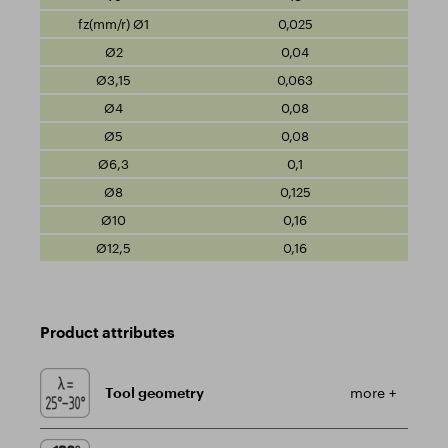
0,025
0,04
0,063
0,08
0,08
0,1
0,125
0,16
0,16
Product attributes
Tool geometry
more +