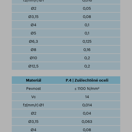
0,016
0,05
0,08
0,1
0,1
0,125
0,16
0,2
0,2
P.4 | Zušlechtěné oceli
≤ 1100 N/mm²
14
0,014
0,04
0,063
0,08