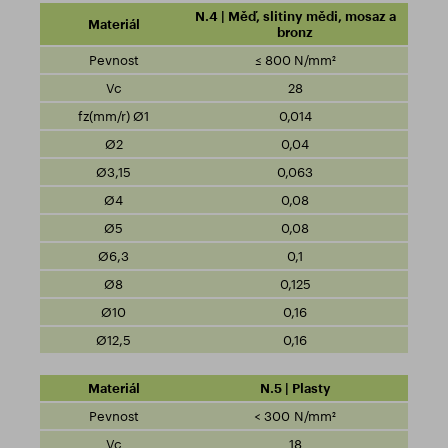
N.4 | Měď, slitiny mědi, mosaz a
bronz
≤ 800 N/mm²
28
0,014
0,04
0,063
0,08
0,08
0,1
0,125
0,16
0,16
N.5 | Plasty
< 300 N/mm²
18