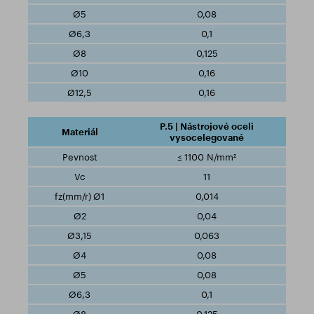
0,08
0,1
0,125
0,16
0,16
P.5 | Nástrojové oceli
vysocelegované
≤ 1100 N/mm²
11
0,014
0,04
0,063
0,08
0,08
0,1