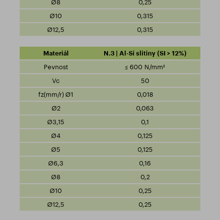
0,25
0,315
0,315
N.3 | Al-Si slitiny (SI > 12%)
≤ 600 N/mm²
50
0,018
0,063
0,1
0,125
0,125
0,16
0,2
0,25
0,25