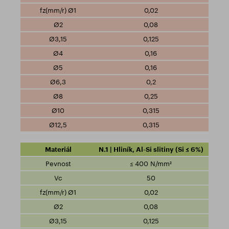
0,02
0,08
0,125
0,16
0,16
0,2
0,25
0,315
0,315
N.1 | Hliník, Al-Si slitiny (Si ≤ 6%)
≤ 400 N/mm²
50
0,02
0,08
0,125