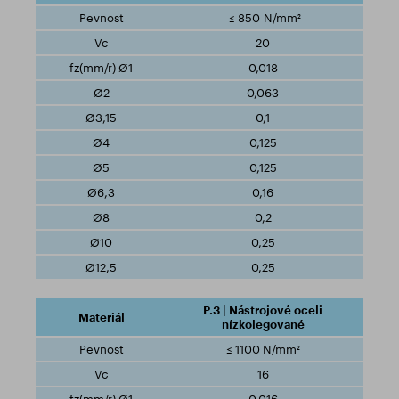
≤ 850 N/mm²
20
0,018
0,063
0,1
0,125
0,125
0,16
0,2
0,25
0,25
P.3 | Nástrojové oceli
nízkolegované
≤ 1100 N/mm²
16