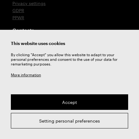
Privacy settings
GDPR
PPWR
Contacts
T: +420 576 777 510
This website uses cookies
E:
sales@zps-fn.cz
By clicking "Accept" you allow this website to adapt to your
personal preferences and consent to the use of your data for
Technical support
remarketing purposes.
E:
support@zps-fn.cz
More information
Accept
2026 © ZPS-FN a.s. | All right reserved
Setting personal preferences
webdesign by
Studio 9