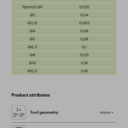
0,025
0,04
0,063
0,08
0,08
0,1
0,125
0,16
0,16
Product attributes
Tool geometry
more +