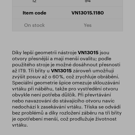
94
VN13015.1180
Yes
Díky lepší geometrii nástroje
VN13015
jsou
otvory přesnější a mají menší ovalitu; podle
použitého stroje je možné dosáhnout přesnosti
až IT9. Tři břity u
VN13015
zároveň umožňují
zvýšit posuv až o 60 %, což zrychluje obrábění.
Speciální geometrie špice omezuje sklouzávání
vrtáku při náběhu, takže pro vystředění otvoru
obvykle není potřeba důlčík. Při převrtávání
nebo navazování do stávajícího otvoru navíc
nedochází k zasekávání vrtáku. Tříska se odvádí
bez problémů a díky rozložení záběru na tři břity
je opotřebení menší, což prodlužuje životnost
vrtáku.