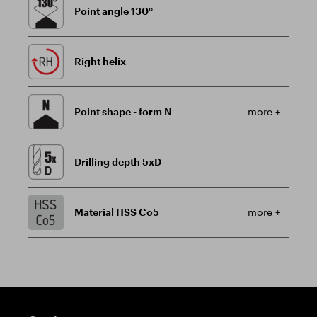
Point angle 130°
Right helix
Point shape - form N
more +
Drilling depth 5xD
Material HSS Co5
more +
Guidepost