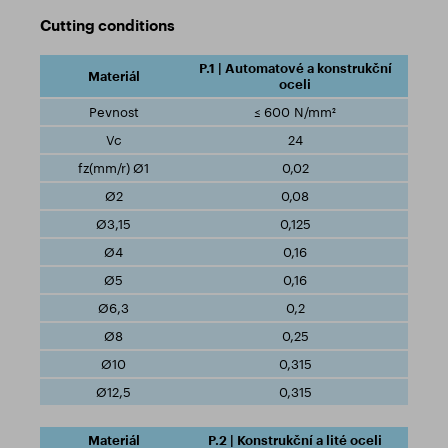
Cutting conditions
P.1 | Automatové a konstrukční
oceli
≤ 600 N/mm²
24
0,02
0,08
0,125
0,16
0,16
0,2
0,25
0,315
0,315
P.2 | Konstrukční a lité oceli