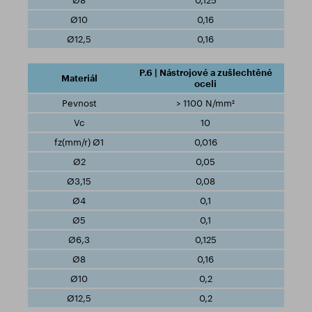
0,125
0,16
0,16
P.6 | Nástrojové a zušlechtěné
oceli
> 1100 N/mm²
10
0,016
0,05
0,08
0,1
0,1
0,125
0,16
0,2
0,2