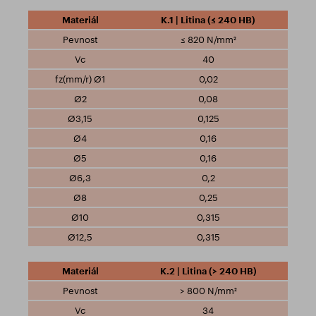
K.1 | Litina (≤ 240 HB)
≤ 820 N/mm²
40
0,02
0,08
0,125
0,16
0,16
0,2
0,25
0,315
0,315
K.2 | Litina (> 240 HB)
> 800 N/mm²
34