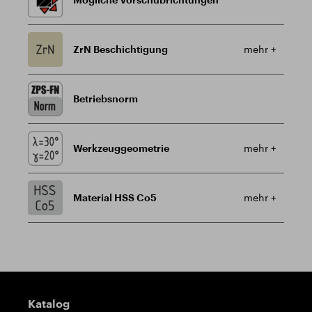
ZrN Beschichtigung
mehr +
Betriebsnorm
Werkzeuggeometrie
mehr +
Material HSS Co5
mehr +
Wegweiser
Katalog