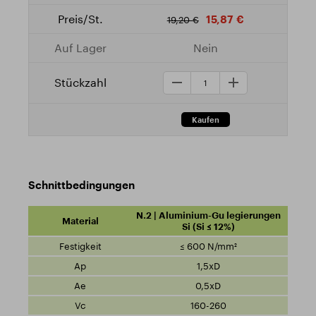
15,87 €
19,20 €
Nein
Schnittbedingungen
N.2 | Aluminium-Gu legierungen
Si (Si ≤ 12%)
≤ 600 N/mm²
1,5xD
0,5xD
160-260