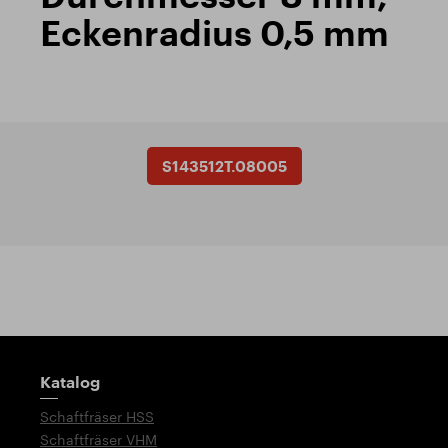
Eckenradius 0,5 mm
S143512T.08005
Wegweiser
Katalog
Schaftfräser HSS
Schaftfräser VHM