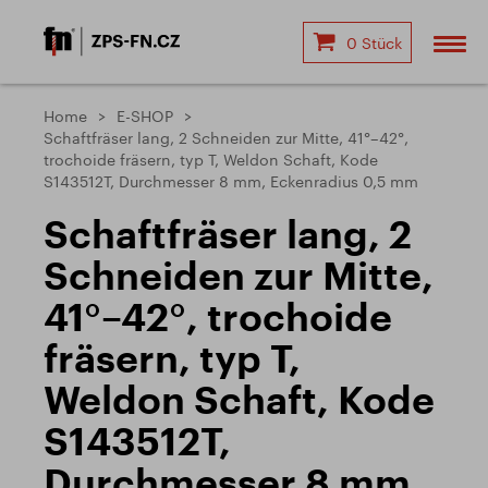
0 Stück
Home
E-SHOP
Schaftfräser lang, 2 Schneiden zur Mitte, 41°–42°,
trochoide fräsern, typ T, Weldon Schaft, Kode
S143512T, Durchmesser 8 mm, Eckenradius 0,5 mm
Schaftfräser lang, 2
Schneiden zur Mitte,
41°–42°, trochoide
fräsern, typ T,
Weldon Schaft, Kode
S143512T,
Durchmesser 8 mm,