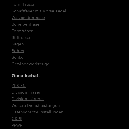
Form Fräser
Schaftfäser mit Morse Kegel
Walzenstirnfräser
Scheibenfräser
Formfräser
Stiftfräser
Sägen
Bohrer
Senker
Gewindewerkzeuge
Gesellschaft
ZPS-FN
Division Fräser
Division Härterei
Weitere Dienstleistungen
Datenschutz-Einstellungen
GDPR
PPWR