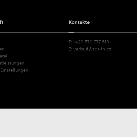
ikat ISO 9001:2015
äftsbedingungen
ad Katalog
ft
Kontakte
T: +420 576 777 519
er
E:
verkauf@zps-fn.cz
erei
stleistungen
Einstellungen