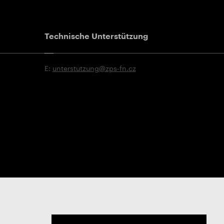
Technische Unterstützung
E:
unterstutzung@zps-fn.cz