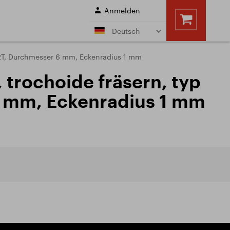
Anmelden
Deutsch
ftfäser mit Morse
Walzenstirnfräser
512T, Durchmesser 6 mm, Eckenradius 1 mm
l
n
, trochoide fräsern, typ
n
en
Bohrer
6 mm, Eckenradius 1 mm
Schnittbedingungen
e
Sale
hnittbedingungen
NSTLEISTUNGEN