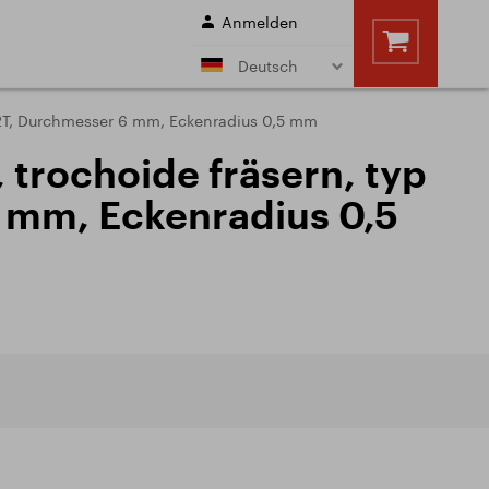
Anmelden
Deutsch
ftfäser mit Morse
Walzenstirnfräser
512T, Durchmesser 6 mm, Eckenradius 0,5 mm
l
n
, trochoide fräsern, typ
n
en
Bohrer
 mm, Eckenradius 0,5
Schnittbedingungen
e
Sale
hnittbedingungen
NSTLEISTUNGEN