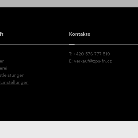
ikat ISO 9001:2015
äftsbedingungen
ad Katalog
ft
Kontakte
T: +420 576 777 519
er
E:
verkauf@zps-fn.cz
erei
stleistungen
Einstellungen