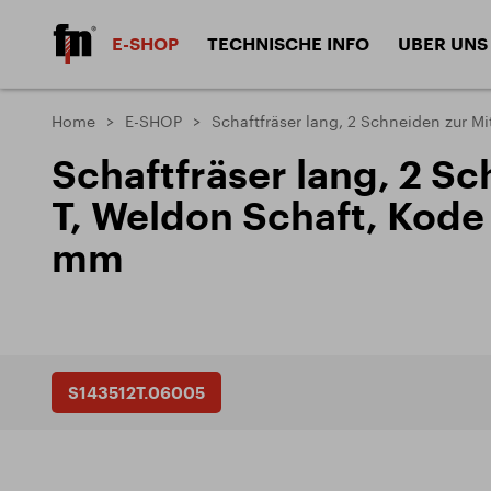
E-SHOP
TECHNISCHE INFO
UBER UNS
Schaftfräser HSS
Schaftfräser
Home
E-SHOP
Schaftfräser lang, 2 Schneiden zur M
Materialien
Gestal
Schaftfräser lang, 2 Sc
Materialien
Beschi
Scheibenfräser
Form fräser
T, Weldon Schaft, Kod
Bearbeitete Materialien
Fräser
mm
Sägebl
Senker
Gewindewer
Bohrer
Gewin
DIVISION WERKZEUGE
S143512T.06005
Anwendungsprobleme und
ZPS-FRÉZOVACÍ NÁSTROJE a.s.
Dokum
Lösungsansätze