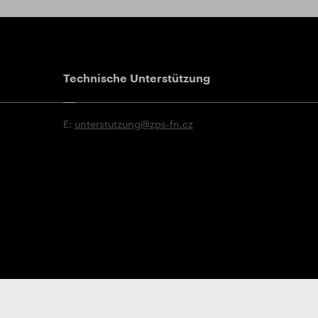
Technische Unterstützung
E:
unterstutzung@zps-fn.cz