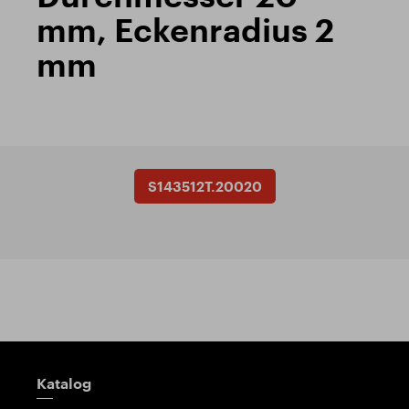
mm, Eckenradius 2
mm
S143512T.20020
Wegweiser
Katalog