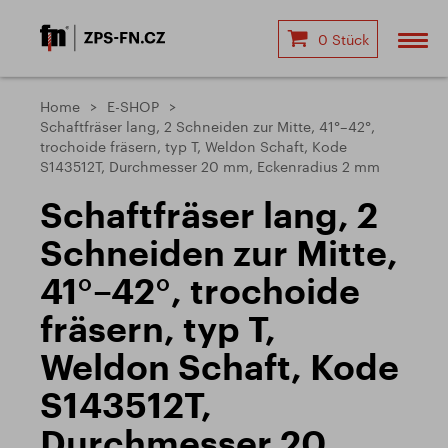
0 Stück
Home
E-SHOP
Schaftfräser lang, 2 Schneiden zur Mitte, 41°–42°,
trochoide fräsern, typ T, Weldon Schaft, Kode
S143512T, Durchmesser 20 mm, Eckenradius 2 mm
Schaftfräser lang, 2
Schneiden zur Mitte,
41°–42°, trochoide
fräsern, typ T,
Weldon Schaft, Kode
S143512T,
Durchmesser 20