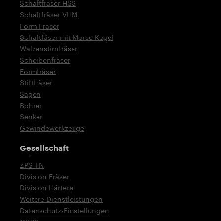
Schaftfräser HSS
Schaftfräser VHM
Form Fräser
Schaftfäser mit Morse Kegel
Walzenstirnfräser
Scheibenfräser
Formfräser
Stiftfräser
Sägen
Bohrer
Senker
Gewindewerkzeuge
Gesellschaft
ZPS-FN
Division Fräser
Division Härterei
Weitere Dienstleistungen
Datenschutz-Einstellungen