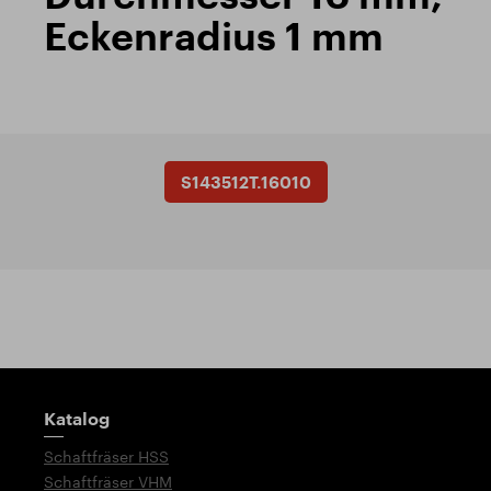
Eckenradius 1 mm
S143512T.16010
Wegweiser
Katalog
Schaftfräser HSS
Schaftfräser VHM