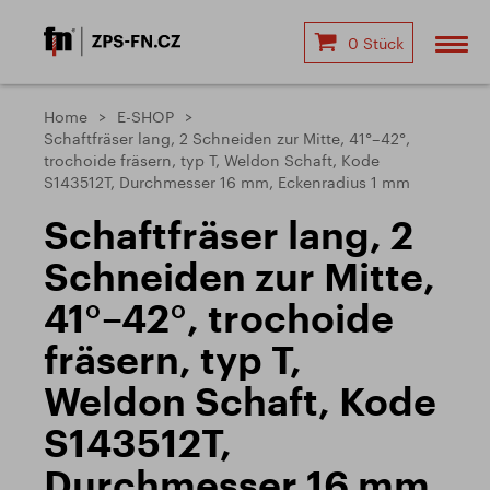
0 Stück
Home
E-SHOP
Schaftfräser lang, 2 Schneiden zur Mitte, 41°–42°,
trochoide fräsern, typ T, Weldon Schaft, Kode
S143512T, Durchmesser 16 mm, Eckenradius 1 mm
Schaftfräser lang, 2
Schneiden zur Mitte,
41°–42°, trochoide
fräsern, typ T,
Weldon Schaft, Kode
S143512T,
Durchmesser 16 mm,