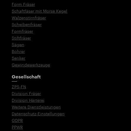
Form Fräser
Schaftfäser mit Morse Kegel
Walzenstirnfräser
Scheibenfräser
Formfräser
Stiftfräser
Sägen
Bohrer
Senker
Gewindewerkzeuge
Gesellschaft
ZPS-FN
Division Fräser
Division Härterei
Weitere Dienstleistungen
Datenschutz-Einstellungen
GDPR
PPWR