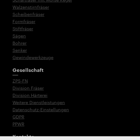
Walzenstirnfräser
Scheibenfräser
Formfräser
Stiftfräser
Sägen
Bohrer
Senker
Gewindewerkzeuge
Gesellschaft
ZPS-FN
Division Fräser
Division Härterei
Weitere Dienstleistungen
Datenschutz-Einstellungen
GDPR
PPWR
Kontakte