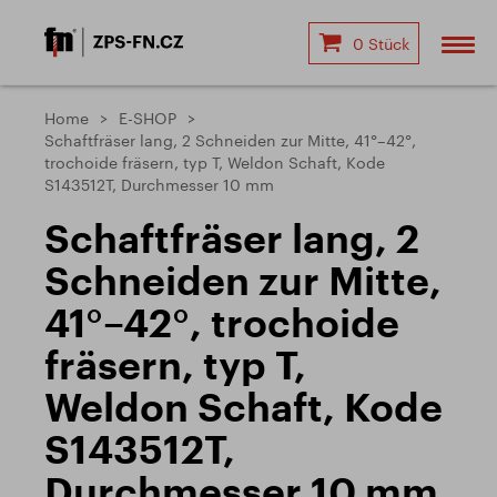
0 Stück
Home
E-SHOP
Schaftfräser lang, 2 Schneiden zur Mitte, 41°–42°,
trochoide fräsern, typ T, Weldon Schaft, Kode
S143512T, Durchmesser 10 mm
Schaftfräser lang, 2
Schneiden zur Mitte,
41°–42°, trochoide
fräsern, typ T,
Weldon Schaft, Kode
S143512T,
Durchmesser 10 mm