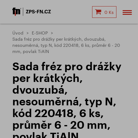
0 Ks
Úvod
E-SHOP
Sada fréz pro drážky per krátkých, dvouzubá,
nesouměrná, typ N, kód 220418, 6 ks, průměr 6 - 20
mm, povlak TiAlN
Sada fréz pro drážky
per krátkých,
dvouzubá,
nesouměrná, typ N,
kód 220418, 6 ks,
průměr 6 - 20 mm,
povlak TiAlN