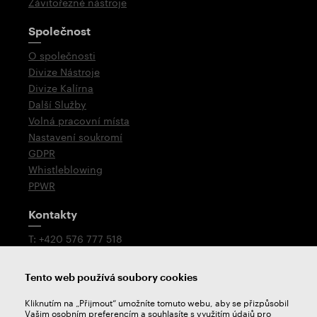
Závitořezné nástroje
Společnost
O společnosti
Divize Nástroje
Divize Kalírna
Další Služby
Volná pracovní místa
Nastavení soukromí
GDPR
Whistleblowing
PPWR
Kontakty
T: +420 576 777 518
E:
prodej@zps-fn.cz
Tento web používá soubory cookies
Technologická podpora
Kliknutím na „Přijmout“ umožníte tomuto webu, aby se přizpůsobil
Petr Mikulášek
Vašim osobním preferencím a souhlasíte s využitím údajů pro